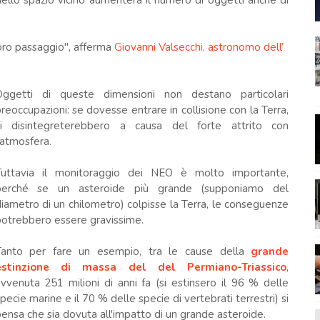
dello spazio vicino aumenterà il numero di oggetti anche di
oro passaggio", afferma
Giovanni Valsecchi, astronomo dell’
Oggetti di queste dimensioni non destano particolari
reoccupazioni: se dovesse entrare in collisione con la Terra,
si disintegreterebbero a causa del forte attrito con
'atmosfera.
Tuttavia il monitoraggio dei NEO è molto importante,
perché se un asteroide più grande (supponiamo del
iametro di un chilometro) colpisse la Terra, le conseguenze
otrebbero essere gravissime.
Tanto per fare un esempio, tra le cause della
grande
estinzione di massa del del Permiano-Triassico
,
vvenuta 251 milioni di anni fa (si estinsero il 96 % delle
pecie marine e il 70 % delle specie di vertebrati terrestri) si
ensa che sia dovuta all'impatto di un grande asteroide.