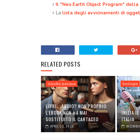
Il "Neo Earth Object Program" della
La
lista degli avvicinamenti di ogget
RELATED POSTS
claudio pasqua
biologia
LIBRI... ADDIO? NON PROPRIO:
L'EBOOK NON HA MAI
INIZIA I
SOSTITUITO IL CARTACEO
ITALIA
APRIL 03, 2015
DECEMBER