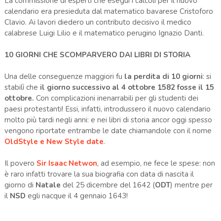
La commissione di esperti che eseguì i calcoli per il nuovo
calendario era presieduta dal matematico bavarese Cristoforo
Clavio. Ai lavori diedero un contributo decisivo il medico
calabrese Luigi Lilio e il matematico perugino Ignazio Danti.
10 GIORNI CHE SCOMPARVERO DAI LIBRI DI STORIA
Una delle conseguenze maggiori fu
la perdita di 10 giorni
: si
stabilì che
il giorno successivo al 4 ottobre 1582 fosse il 15
ottobre.
Con complicazioni inenarrabili per gli studenti dei
paesi protestanti! Essi, infatti, introdussero il nuovo calendario
molto più tardi negli anni: e nei libri di storia ancor oggi spesso
vengono riportate entrambe le date chiamandole con il nome
OldStyle e New Style date
.
Il povero
Sir Isaac Netwon
, ad esempio, ne fece le spese: non
è raro infatti trovare la sua biografia con data di nascita il
giorno di
Natale
del 25 dicembre del 1642 (
ODT
) mentre per
il
NSD
egli nacque il 4 gennaio 1643!