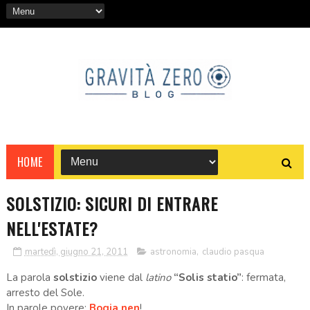
HOME
SOLSTIZIO: SICURI DI ENTRARE
NELL'ESTATE?
martedì, giugno 21, 2011
astronomia
,
claudio pasqua
La parola
solstizio
viene dal
latino
“Solis statio”
: fermata,
arresto del Sole.
In parole povere:
Bogia nen
!