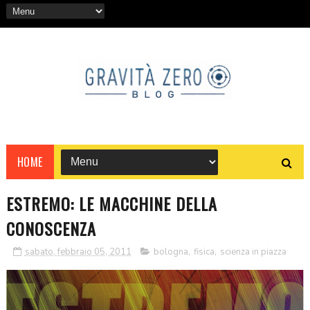
HOME
ESTREMO: LE MACCHINE DELLA
CONOSCENZA
sabato, febbraio 05, 2011
bologna
,
fisica
,
scienza in piazza