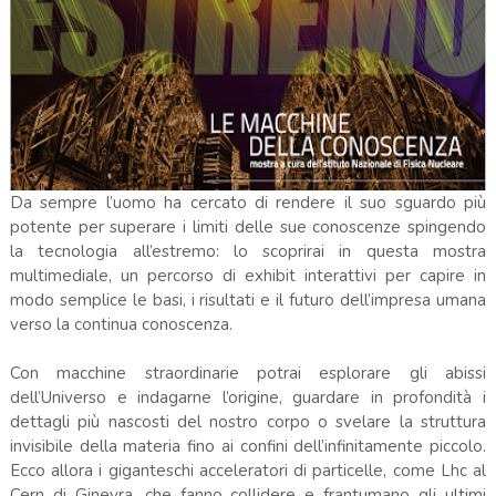
Da sempre l’uomo ha cercato di rendere il suo sguardo più
potente per superare i limiti delle sue conoscenze spingendo
la tecnologia all’estremo: lo scoprirai in questa mostra
multimediale, un percorso di exhibit interattivi per capire in
modo semplice le basi, i risultati e il futuro dell’impresa umana
verso la continua conoscenza.
Con macchine straordinarie potrai esplorare gli abissi
dell’Universo e indagarne l’origine, guardare in profondità i
dettagli più nascosti del nostro corpo o svelare la struttura
invisibile della materia fino ai confini dell’infinitamente piccolo.
Ecco allora i giganteschi acceleratori di particelle, come Lhc al
Cern di Ginevra, che fanno collidere e frantumano gli ultimi