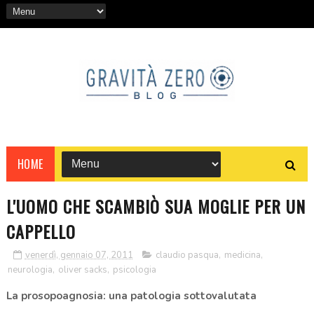
HOME
L'UOMO CHE SCAMBIÒ SUA MOGLIE PER UN
CAPPELLO
venerdì, gennaio 07, 2011
claudio pasqua
,
medicina
,
neurologia
,
oliver sacks
,
psicologia
La prosopoagnosia: una patologia sottovalutata