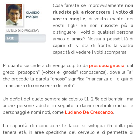
Cosa fareste se improvvisamente
non
riusciste più a riconoscere il volto di
vostra moglie
, di vostro marito, dei
vostri figli? Se non riusciste più a
distinguere i volti di qualsiasi persona
amico o amica? Nessuna possibilità di
capire chi vi sta di fronte: la vostra
capacità di vedere i volti scomparsa!
E' quanto succede a chi venga colpito da
prosopoagnosia
, dal
greco “prosopon” (volto) e “gnosis” (conoscenza), dove la “a”
che precede la parola “gnosis” significa “mancanza di” e quindi
“mancanza di conoscenza dei volti”.
Un deficit del quale sembra sia colpito l'1-2 % dei bambini, ma
anche persone adulte, in seguito a danni cerebrali o ictus, e
personaggi e nomi noti, come
Luciano De Crescenzo
.
La capacità di riconoscere le facce si sviluppa fin dalla più
tenera età, in aree specifiche del cervello e ci permette di