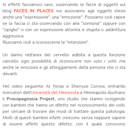
In effetti facciamoci caso, osservando le facce di oggetti sul
blog
FACES IN PLACES
noi associamo agli oggetti stessi
anche una "espressione", una "emozione". Possiamo cioè capire
se la faccia ci sta osservando con aria "sorniona" oppure con
"cipiglio" o con un espressione attonita e stupita o addirittura
aggressiva.
Riusciamo cioè a riconoscerne le "intenzioni".
Un danno nell'area del cervello adibita a questa funzione
cancello ogni possibilità di riconoscere non solo i volti ,ma
anche le emozioni e gli atteggiamenti della persona che ci sta
davanti.
Nel video seguente Al Yonas e Sherryse Corrow, entrambi
ricercatori dell'
Università del Minnesota
a Minneapolis illustrano
il
Prosopagnosia Project,
uno studio che stanno svolgendo
con bambini che hanno un difetto nel riconoscimento dei volti,
per cercare di trovare dei modi di trattare questa patologia.
Molti di questi bambini infatti crescono senza neppure sapere
di essere affetti questo difetto, con il quale convivono