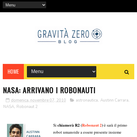
HOME
NASA: ARRIVANO I ROBONAUTI
domenica, novembre 07, 2010
astronautica
,
Austinn Carrara
,
NASA
,
Robonaut 2
chiamerà R2 (
Robonaut 2
)
Si
è sarà il primo
robot umanoide a essere presente insieme