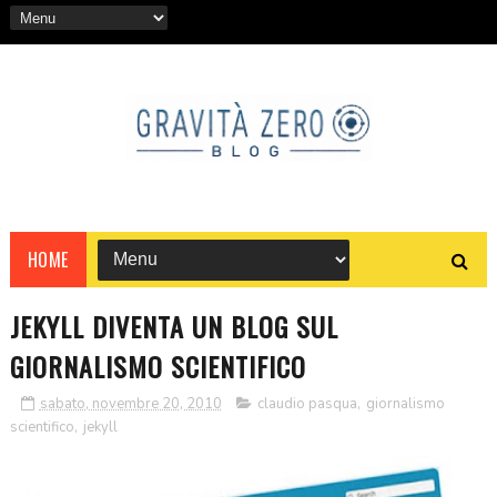
HOME
JEKYLL DIVENTA UN BLOG SUL
GIORNALISMO SCIENTIFICO
sabato, novembre 20, 2010
claudio pasqua
,
giornalismo
scientifico
,
jekyll