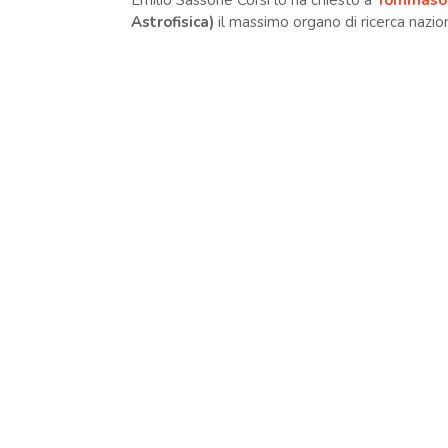
Emilio Sassone Corsi lo ha chiesto a
Tommaso 
Astrofisica)
il massimo organo di ricerca nazio