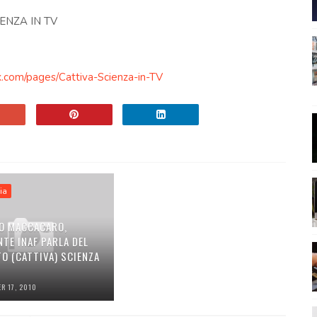
ENZA IN TV
com/pages/Cattiva-Scienza-in-TV
ia
O MACCACARO,
TE INAF PARLA DEL
O (CATTIVA) SCIENZA
R 17, 2010