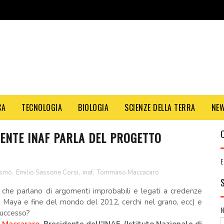
CA
TECNOLOGIA
BIOLOGIA
SCIENZE DELLA TERRA
NE
NTE INAF PARLA DEL PROGETTO
E
smo
,
Emilio Sassone Corsi
,
inaf
,
Tommaso Maccacaro
i che parlano di argomenti improbabili e legati a credenze
ri Maya e fine del mondo del 2012, cerchi nel grano, ecc) e
successo?