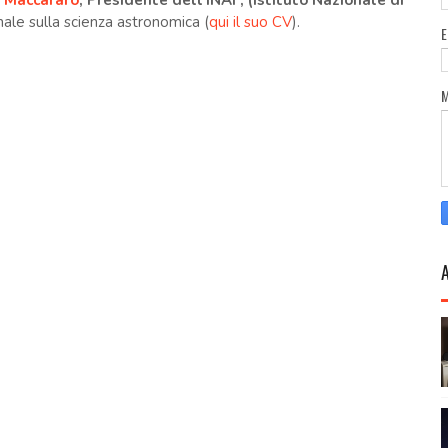
Maccararo
, Presidente dell'INAF, (Istituto Nazionale di
nale sulla scienza astronomica (
qui il suo CV
).