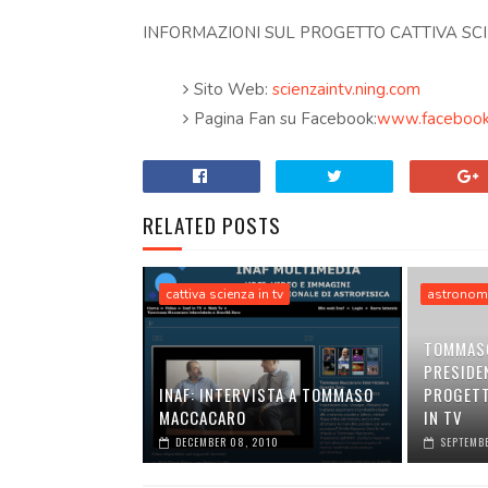
INFORMAZIONI SUL PROGETTO CATTIVA SCI
Sito Web:
scienzaintv.ning.com
Pagina Fan su Facebook:
www.facebook.
RELATED POSTS
cattiva scienza in tv
astronom
TOMMAS
PRESIDEN
INAF: INTERVISTA A TOMMASO
PROGETT
MACCACARO
IN TV
DECEMBER 08, 2010
SEPTEMBE