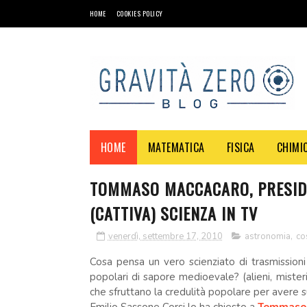
HOME
COOKIES POLICY
HOME
MATEMATICA
FISICA
CHIMI
TOMMASO MACCACARO, PRESIDE
(CATTIVA) SCIENZA IN TV
venerdì, settembre 17, 2010
astronomia
,
co
Cosa pensa un vero scienziato di trasmission
popolari di sapore medioevale? (alieni, miste
che sfruttano la credulità popolare per avere 