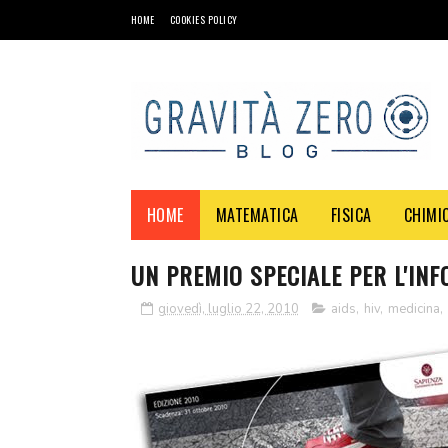
HOME
COOKIES POLICY
HOME
MATEMATICA
FISICA
CHIMI
UN PREMIO SPECIALE PER L'INF
giovedì, luglio 22, 2010
aids
,
hiv
,
medicina
,