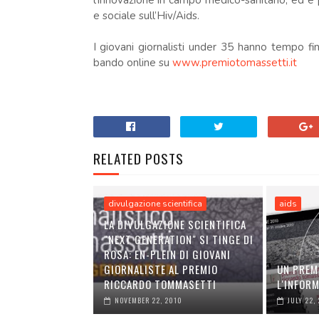
l’innovazione in campo medico-sanitario, ed è
e sociale sull’Hiv/Aids.
I giovani giornalisti under 35 hanno tempo fin
bando online su
www.premiotomassetti.it
RELATED POSTS
divulgazione scientifica
aids
LA DIVULGAZIONE SCIENTIFICA
"NEXT GENERATION" SI TINGE DI
ROSA: EN-PLEIN DI GIOVANI
GIORNALISTE AL PREMIO
UN PREM
RICCARDO TOMMASETTI
L'INFORM
NOVEMBER 22, 2010
JULY 22,