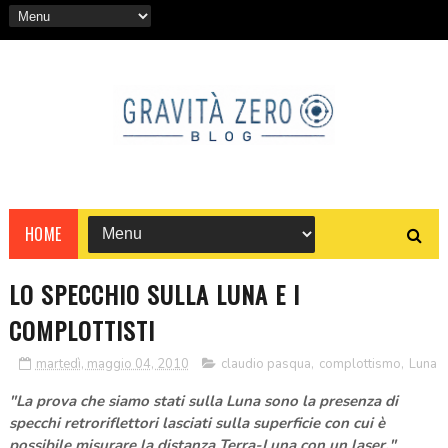
HOME
LO SPECCHIO SULLA LUNA E I
COMPLOTTISTI
martedì, maggio 04, 2010
claudio pasqua
,
complottismo
,
Luna
"La prova che siamo stati sulla Luna sono la presenza di
specchi retroriflettori lasciati sulla superficie con cui è
possibile misurare la distanza Terra-Luna con un laser."