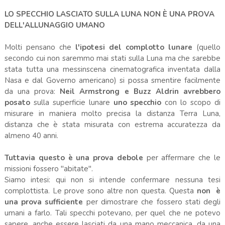
LO SPECCHIO LASCIATO SULLA LUNA NON È UNA PROVA
DELL'ALLUNAGGIO UMANO
Molti pensano che
l'ipotesi del complotto lunare
(quello
secondo cui non saremmo mai stati sulla Luna ma che sarebbe
stata tutta una messinscena cinematografica inventata dalla
Nasa e dal Governo americano) si possa smentire facilmente
da una prova:
Neil Armstrong e Buzz Aldrin avrebbero
posato
sulla superficie lunare
uno specchio
con lo scopo di
misurare in maniera molto precisa la distanza Terra Luna,
distanza che è stata misurata con estrema accuratezza da
almeno 40 anni.
Tuttavia questo è una prova debole
per affermare che le
missioni fossero "abitate".
Siamo intesi: qui non si intende confermare nessuna tesi
complottista. Le prove sono altre non questa. Questa
non è
una prova sufficiente
per dimostrare che fossero stati degli
umani a farlo. Tali specchi potevano, per quel che ne potevo
sapere, anche essere lasciati da una mano meccanica, da una