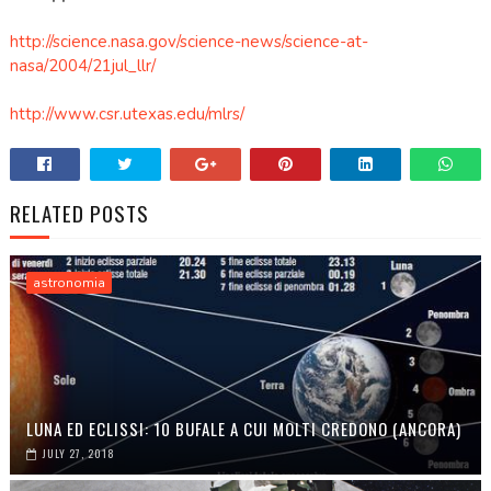
http://science.nasa.gov/science-news/science-at-
nasa/2004/21jul_llr/
http://www.csr.utexas.edu/mlrs/
RELATED POSTS
astronomia
LUNA ED ECLISSI: 10 BUFALE A CUI MOLTI CREDONO (ANCORA)
JULY 27, 2018