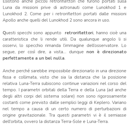
Esistono anche piccoli retroriflettori che furono portati sulla
Luna da missioni prive di astronauti come Lunokhod 1 e
Lunokhod 2. Come per i retroriflettori portati dalle missioni
Apollo anche quelli del Lunokhod 2 sono ancora in uso.
Q
uesti specchi sono appunto
retroriflettori
, hanno cioè una
caratteristica che li rende utili. Da qualunque angolo li si
osservi, lo specchio rimanda l’immagine dell’osservatore. Lo
segue, per così dire, a vista… dunque
non è direzionato
perfettamente a un bel nulla
.
Anche perché sarebbe impossibile direzionarlo in una direzione
fissa e collimata, visto che sia la distanza che la posizione
relativa Luna-Terra subiscono continue variazioni nel corso del
tempo. I parametri orbitali della Terra e della Luna (ad anche
degli altri corpi del sistema solare) non sono rigorosamente
costanti come previsto dalle semplici leggi di Keplero. Variano
nel tempo a causa di un certo numero di perturbazioni di
origine gravitazionale. Tra questi parametri vi è il semiasse
dell'orbita, ovvero la distanza Terra-Sole e Luna-Terra.