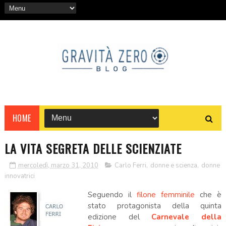
HOME
LA VITA SEGRETA DELLE SCIENZIATE
mercoledì, marzo 31, 2010
Carlo Ferri
,
donne e scienza
,
donne
innovatrici
Seguendo il
filone femminile
che è
stato protagonista della quinta
edizione del
Carnevale della