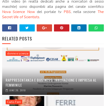
Altri video (in realtà dedicati anche a ricercatori di sesso
maschile) sono disponibili alla pagina del canale scientifico
Nova Science Now
del portale tv
PBS
, nella sezione
The
Secret life of Scientists
.
RELATED POSTS
donne e scienza
RAPPRESENTANZA E BUSINESS: INNOVAZIONE E IMPRESA AL
FEMMINILE
JUNE 20, 2010
Carlo Ferri