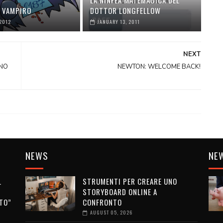
LA NINFEA MATEMAGICA DEL
I VAMPIRO
DOTTOR LONGFELLOW
2012
JANUARY 13, 2011
NEXT
RNO
NEWTON: WELCOME BACK!
NEWS
NE
L
STRUMENTI PER CREARE UNO
STORYBOARD ONLINE A
TO”
CONFRONTO
AUGUST 05, 2026