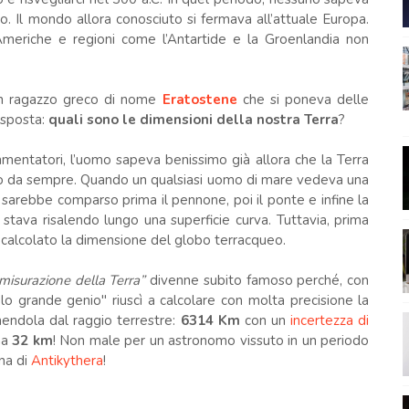
o. Il mondo allora conosciuto si fermava all’attuale Europa.
 Americhe e regioni come l’Antartide e la Groenlandia non
 un ragazzo greco di nome
Eratostene
che si poneva delle
isposta:
quali sono le dimensioni della nostra Terra
?
entatori, l’uomo sapeva benissimo già allora che la Terra
anno da sempre. Quando un qualsiasi uomo di mare vedeva una
e sarebbe comparso prima il pennone, poi il ponte e infine la
o stava risalendo lungo una superficie curva. Tuttavia, prima
 calcolato la dimensione del globo terracqueo.
 misurazione della Terra”
divenne subito famoso perché, con
lo grande genio" riuscì a calcolare con molta precisione la
mendola dal raggio terrestre:
6314 Km
con un
incertezza di
na
32 km
! Non male per un astronomo vissuto in un periodo
ina di
Antikythera
!