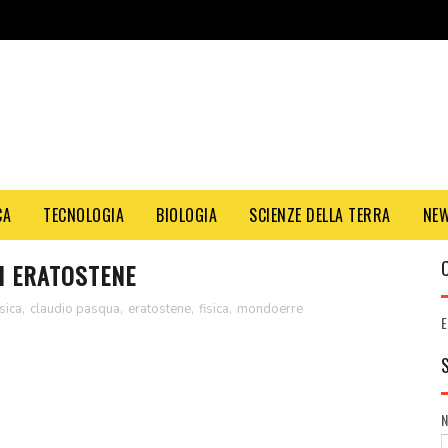
CA
TECNOLOGIA
BIOLOGIA
SCIENZE DELLA TERRA
NE
I ERATOSTENE
sica
,
claudio pasqua
,
eratostene
,
fisica
,
mondoerre
E