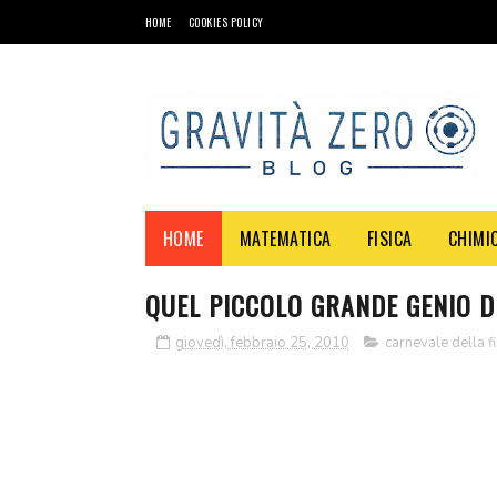
HOME
COOKIES POLICY
HOME
MATEMATICA
FISICA
CHIMI
QUEL PICCOLO GRANDE GENIO D
giovedì, febbraio 25, 2010
carnevale della fi