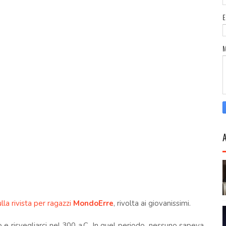
la rivista per ragazzi
MondoErre
, rivolta ai giovanissimi.
e risvegliarci nel 300 a.C. In quel periodo, nessuno sapeva