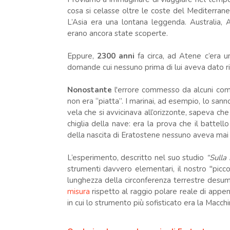
cosa si celasse oltre le coste del Mediterrane
L’Asia era una lontana leggenda. Australia,
erano ancora state scoperte.
Eppure,
2300 anni
fa circa, ad Atene c’era
domande cui nessuno prima di lui aveva dato r
Nonostante
l'errore commesso da alcuni comm
non era “piatta”. I marinai, ad esempio, lo s
vela che si avvicinava all’orizzonte, sapeva ch
chiglia della nave: era la prova che il battell
della nascita di Eratostene nessuno aveva mai
L’esperimento, descritto nel suo studio
“Sulla
strumenti davvero elementari, il nostro "picco
lunghezza della circonferenza terrestre desu
misura
rispetto al raggio polare reale di appe
in cui lo strumento più sofisticato era la Macch