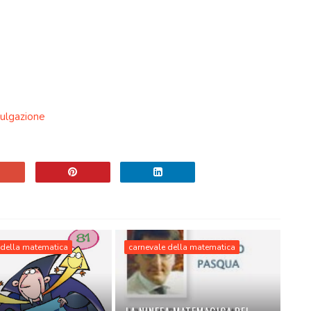
vulgazione
 della matematica
carnevale della matematica