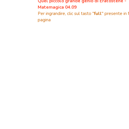
Quel piccolo grande genio di Eratostene -
Matemagica 04.09
Per ingrandire, clic sul tasto "
full
" presente in 
pagina