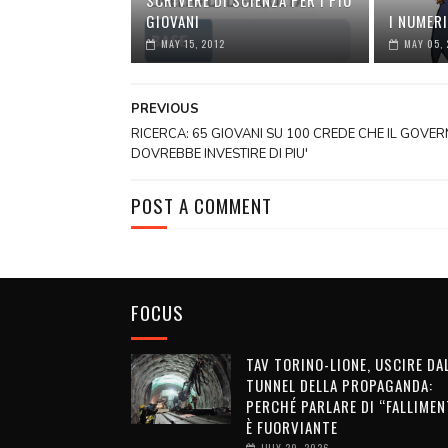
SCRIVERE DI SCIENZA PER I PIÙ
GIOVANI
I NUMER
MAY 15, 2012
MAY 05, 
PREVIOUS
RICERCA: 65 GIOVANI SU 100 CREDE CHE IL GOVE
DOVREBBE INVESTIRE DI PIU'
POST A COMMENT
FOCUS
TAV TORINO-LIONE, USCIRE DA
TUNNEL DELLA PROPAGANDA:
PERCHÉ PARLARE DI “FALLIMEN
È FUORVIANTE
JULY 29, 2026