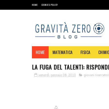
HOME
COOKIES POLICY
HOME
MATEMATICA
FISICA
CHIMI
LA FUGA DEL TALENTI: RISPOND
venerdì, gennaio 08, 2010
giovani ricercator