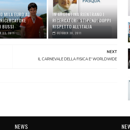
0 MILA EURO AL
IN ARGENTINA RIENTRANO I
 RICERCATORE
RICERCATORI: STIPENDI DOPPI
I BUSSI
RISPETTO ALL'ITALIA
 03, 2011
OCTOBER 30, 2011
NEXT
IL CARNEVALE DELLA FISICA E' WORLDWIDE
NEWS
NE