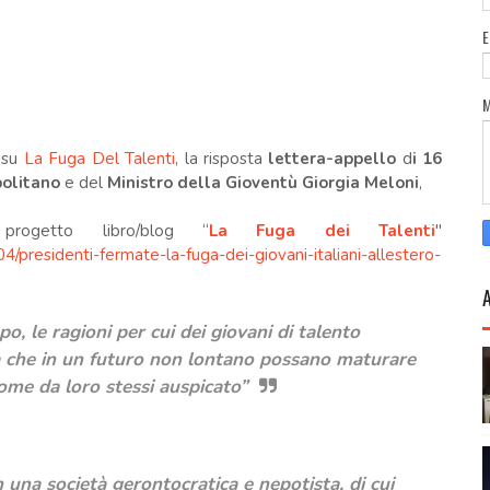
a su
La Fuga Del Talenti
, la risposta
lettera-appello
d
i 16
olitano
e del
Ministro della Gioventù Giorgia Meloni
,
progetto libro/blog “
La Fuga dei Talenti
"
4/presidenti-fermate-la-fuga-dei-giovani-italiani-allestero-
, le ragioni per cui dei giovani di talento
da che in un futuro non lontano possano maturare
 come da loro stessi auspicato”
n una società gerontocratica e nepotista, di cui