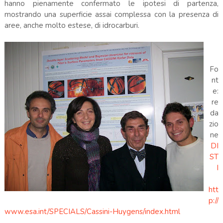
hanno pienamente confermato le ipotesi di partenza,
mostrando una superficie assai complessa con la presenza di
aree, anche molto estese, di idrocarburi.
Fo
nt
e:
re
da
zio
ne
DI
ST
I
htt
p://
www.esa.int/SPECIALS/Cassini-Huygens/index.html