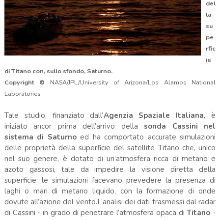
del
la
su
pe
rfic
ie
di Titano con, sullo sfondo, Saturno.
Copyright ©
NASA/JPL/University of Arizona/Los Alamos National
Laboratories
Tale studio, finanziato dall’
Agenzia Spaziale Italiana
, è
iniziato ancor prima dell’arrivo della
sonda Cassini nel
sistema di Saturno
ed ha comportato accurate simulazioni
delle proprietà della superficie del satellite Titano che, unico
nel suo genere, è dotato di un’atmosfera ricca di metano e
azoto gassosi, tale da impedire la visione diretta della
superficie: le simulazioni facevano prevedere la presenza di
laghi o mari di metano liquido, con la formazione di onde
dovute all’azione del vento.L’analisi dei dati trasmessi dal radar
di Cassini - in grado di penetrare l’atmosfera opaca di
Titano
-