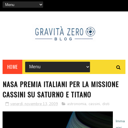
HOME
NASA PREMIA ITALIANI PER LA MISSIONE
CASSINI SU SATURNO E TITANO
venerdì, novembre 13, 2009
astronomia
,
cassini
,
disti
Imma
gini