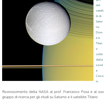
del
satell
iti di
Satur
no
Dion
e e
Titan
o
colte
dalla
sond
a
Cassi
ni
Riconoscimento della NASA al prof. Francesco Posa e al suo
gruppo di ricerca per gli studi su Saturno e il satellite Titano