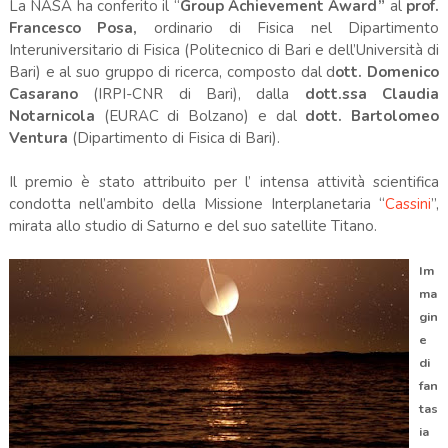
La NASA ha conferito il “
Group Achievement Award”
al
prof.
Francesco Posa,
ordinario di Fisica nel Dipartimento
Interuniversitario di Fisica (Politecnico di Bari e dell’Università di
Bari) e al suo gruppo di ricerca, composto dal d
ott. Domenico
Casarano
(IRPI-CNR di Bari), dalla
dott.ssa Claudia
Notarnicola
(EURAC di Bolzano) e dal
dott. Bartolomeo
Ventura
(Dipartimento di Fisica di Bari).
Il premio è stato attribuito per l’ intensa attività scientifica
condotta nell’ambito della Missione Interplanetaria “
Cassini
”,
mirata allo studio di Saturno e del suo satellite Titano.
Im
ma
gin
e
di
fan
tas
ia