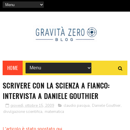
HOME
SCRIVERE CON LA SCIENZA A FIANCO:
INTERVISTA A DANIELE GOUTHIER
giovedì, ottobre 15, 2009
claudio pasqua
,
Daniele Gouthier
,
divulgazione scientifica
,
matematica
L'articolo è stato spostato qui