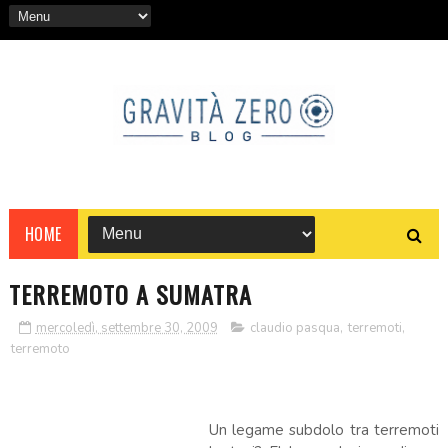
HOME
TERREMOTO A SUMATRA
mercoledì, settembre 30, 2009
claudio pasqua
,
terremoti
,
terremoto
Un legame subdolo tra terremoti