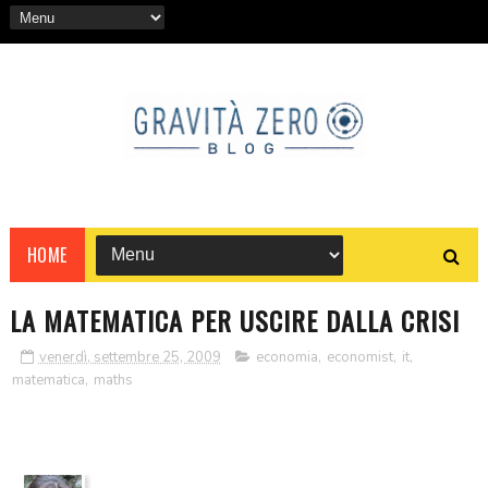
HOME
LA MATEMATICA PER USCIRE DALLA CRISI
venerdì, settembre 25, 2009
economia
,
economist
,
it
,
matematica
,
maths