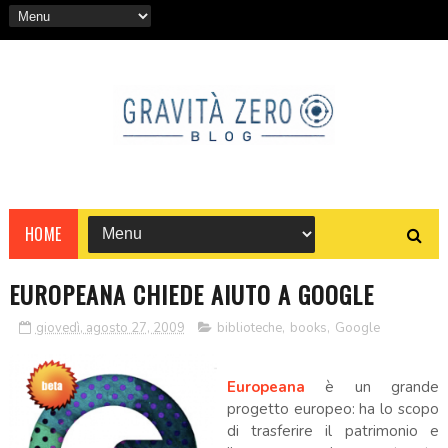
HOME
EUROPEANA CHIEDE AIUTO A GOOGLE
giovedì, agosto 27, 2009
biblioteche
,
books
,
Google
Europeana
è un grande
progetto europeo: ha lo scopo
di trasferire il patrimonio e