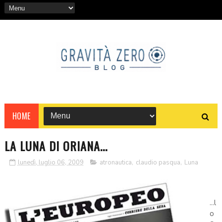
HOME
LA LUNA DI ORIANA...
lunedì, luglio 06, 2009
atronautica
,
claudio pasqua
,
Luna
...l
o