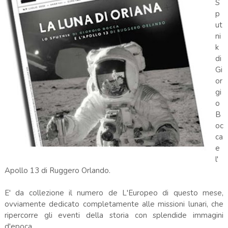
S
p
ut
ni
k
di
Gi
or
gi
o
B
oc
ca
e
l'
Apollo 13 di Ruggero Orlando.
E' da collezione il numero de L'Europeo di questo mese,
ovviamente dedicato completamente alle missioni lunari, che
ripercorre gli eventi della storia con splendide immagini
d'epoca.