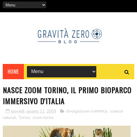
HOME
NASCE ZOOM TORINO, IL PRIMO BIOPARCO
IMMERSIVO D'ITALIA
giovedì, giugno 11, 2009
divulgazione scientifica
,
scienze
naturali
,
Torino
,
zoom torino