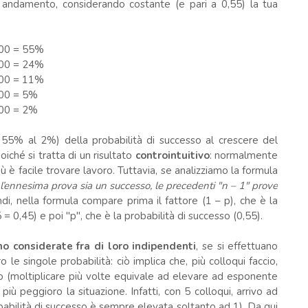
uo andamento, considerando costante (e pari a 0,55) la tua
 100 = 55%
 100 = 24%
 100 = 11%
 100 = 5%
 100 = 2%
55% al 2%) della probabilità di successo al crescere del
iché si tratta di un risultato
controintuitivo
: normalmente
ù è facile trovare lavoro. Tuttavia, se analizziamo la formula
 l’ennesima prova sia un successo, le precedenti "n – 1" prove
di, nella formula compare prima il fattore (1 – p), che è la
 = 0,45) e poi "p", che è la probabilità di successo (0,55).
o considerate fra di loro indipendenti
, se si effettuano
 le singole probabilità: ciò implica che, più colloqui faccio,
sso (moltiplicare più volte equivale ad elevare ad esponente
 più peggioro la situazione. Infatti, con 5 colloqui, arrivo ad
babilità di successo è sempre elevata soltanto ad 1). Da qui