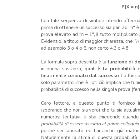
P(X = n) 
Con tale sequenza di simboli intendo afferma
prima di ottenere un successo sia pari ad "n" è
prova elevato ad "n – 1", il tutto moltiplicato 
Evidenzio, a titolo di maggior chiarezza, che
"n
ad esempio 3 o 4 o 5, non certo 4,3 o 4,8.
La formula sopra descritta è la
funzione di de
in buona sostanza,
qual è la probabilità c
finalmente coronato dal successo
. La funzi
solo parametro, che è "p": ciò implica che l’u
probabilità di successo nella singola prova (fe
Caro lettore, a questo punto ti fornisc
(sperando che non sia vero) che tu sia attual
numerosi tentativi, ti stai chiedendo quando 
probabilità di essere assunto al primo colloquio
poiché sei laureato ed hai anche già matura
Naturalmente la stima di questa probabilità 