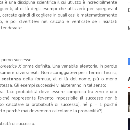
tà è una disciplina scientifica il cui utilizzo è incredibilmente
uenti, al di là degli esempi che utilizzerò per spiegarvi il
 cercate quindi di cogliere in quali casi è matematicamente
, e poi divertitevi nel calcolo e verificate se i risultati
attendevate.
 primo successo;
eometrica X
prima definita. Una variabile aleatoria, in parole
ere diversi esiti. Non scoraggiatevi per i termini tecnici,
 sostanza
della formula, al di là del nome, più o meno
stessa. Gli esempi successivi vi aiuteranno in tal senso;
ova. Tale probabilità deve essere compresa tra zero e uno
poiché rappresenta l’evento impossibile (il successo non è
 calcolare la probabilità di successo), né p = 1 poiché
erto perché mai dovremmo calcolarne la probabilità?).
bilità di successo: