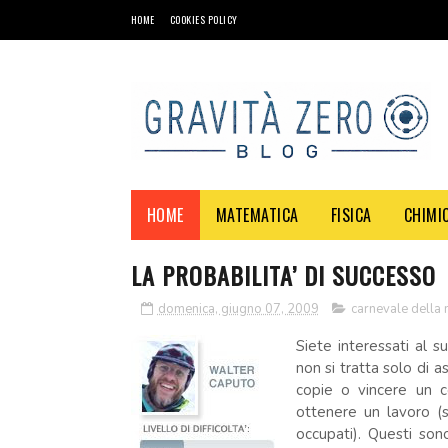
HOME
COOKIES POLICY
HOME
MATEMATICA
FISICA
CHIMI
LA PROBABILITA’ DI SUCCESSO
domenica, giugno 07, 2009
carnevale della
Siete interessati al s
non si tratta solo di 
copie o vincere un c
ottenere un lavoro (s
occupati). Questi so