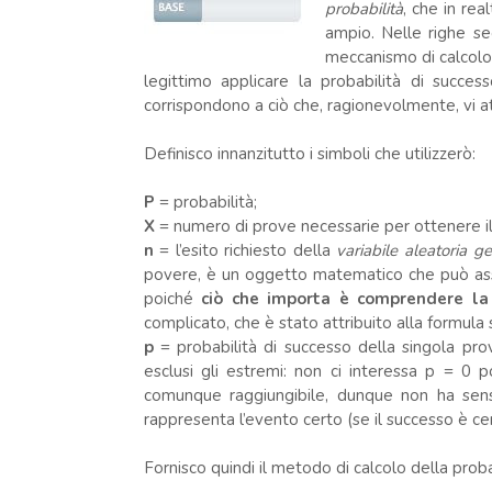
probabilità
, che in real
ampio. Nelle righe seg
meccanismo di calcolo,
legittimo applicare la probabilità di successo
corrispondono a ciò che, ragionevolmente, vi 
Definisco innanzitutto i simboli che utilizzerò:
P
= probabilità;
X
= numero di prove necessarie per ottenere il
n
= l’esito richiesto della
variabile aleatoria g
povere, è un oggetto matematico che può assum
poiché
ciò che importa è comprendere la
complicato, che è stato attribuito alla formula 
p
= probabilità di successo della singola pr
esclusi gli estremi: non ci interessa p = 0 
comunque raggiungibile, dunque non ha senso
rappresenta l’evento certo (se il successo è c
Fornisco quindi il metodo di calcolo della proba