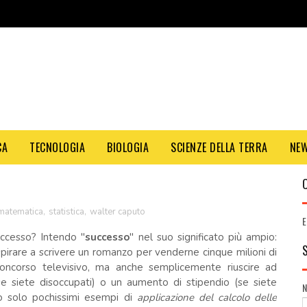
CA
TECNOLOGIA
BIOLOGIA
SCIENZE DELLA TERRA
NE
 matematica
,
statistica
,
walter caputo
E
uccesso? Intendo "
successo
" nel suo significato più ampio:
aspirare a scrivere un romanzo per venderne cinque milioni di
oncorso televisivo, ma anche semplicemente riuscire ad
e siete disoccupati) o un aumento di stipendio (se siete
no solo pochissimi esempi di
applicazione del calcolo delle