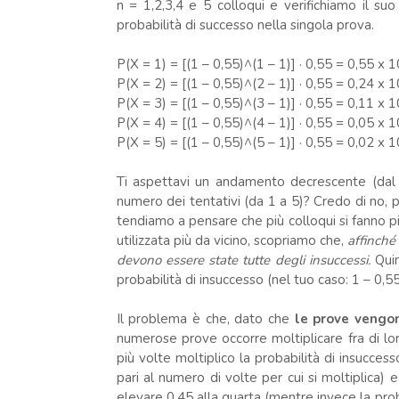
n = 1,2,3,4 e 5 colloqui e verifichiamo il s
probabilità di successo nella singola prova.
P(X = 1) = [(1 – 0,55)^(1 – 1)] · 0,55 = 0,55 x
P(X = 2) = [(1 – 0,55)^(2 – 1)] · 0,55 = 0,24 x
P(X = 3) = [(1 – 0,55)^(3 – 1)] · 0,55 = 0,11 x
P(X = 4) = [(1 – 0,55)^(4 – 1)] · 0,55 = 0,05 x
P(X = 5) = [(1 – 0,55)^(5 – 1)] · 0,55 = 0,02 x
Ti aspettavi un andamento decrescente (dal 
numero dei tentativi (da 1 a 5)? Credo di no, po
tendiamo a pensare che più colloqui si fanno pi
utilizzata più da vicino, scopriamo che,
affinché
devono essere state tutte degli insuccessi.
Quin
probabilità di insuccesso (nel tuo caso: 1 – 0,55
Il problema è che, dato che
le prove vengon
numerose prove occorre moltiplicare fra di loro
più volte moltiplico la probabilità di insucce
pari al numero di volte per cui si moltiplica) e
elevare 0,45 alla quarta (mentre invece la pro