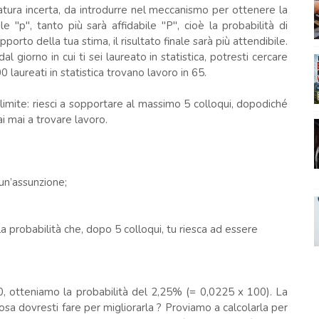
i natura incerta, da introdurre nel meccanismo per ottenere la
e "p", tanto più sarà affidabile "P", cioè la probabilità di
porto della tua stima, il risultato finale sarà più attendibile.
 giorno in cui ti sei laureato in statistica, potresti cercare
00 laureati in statistica trovano lavoro in 65.
imite: riesci a sopportare al massimo 5 colloqui, dopodiché
ai mai a trovare lavoro.
un’assunzione;
la probabilità che, dopo 5 colloqui, tu riesca ad essere
00, otteniamo la probabilità del 2,25% (= 0,0225 x 100). La
cosa dovresti fare per migliorarla ? Proviamo a calcolarla per