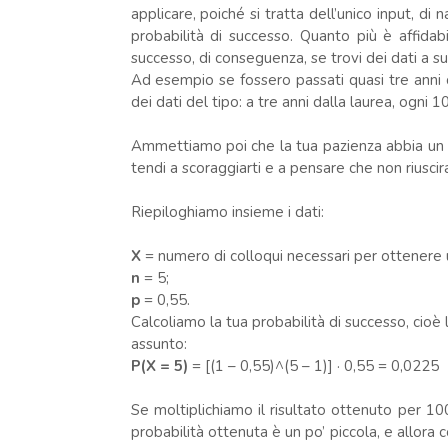
applicare, poiché si tratta dell’unico input, d
probabilità di successo. Quanto più è affidabil
successo, di conseguenza, se trovi dei dati a sup
Ad esempio se fossero passati quasi tre anni dal
dei dati del tipo: a tre anni dalla laurea, ogni 1
Ammettiamo poi che la tua pazienza abbia un l
tendi a scoraggiarti e a pensare che non riuscir
Riepiloghiamo insieme i dati:
X
= numero di colloqui necessari per ottenere 
n
= 5;
p
= 0,55.
Calcoliamo la tua probabilità di successo, cioè 
assunto:
P(X = 5)
= [(1 – 0,55)^(5 – 1)] · 0,55 = 0,0225
Se moltiplichiamo il risultato ottenuto per 1
probabilità ottenuta è un po’ piccola, e allora 