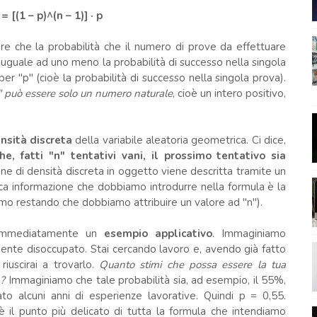
= [(1 – p)^(n – 1)] · p
re che la probabilità che il numero di prove da effettuare
 uguale ad uno meno la probabilità di successo nella singola
per "p" (cioè la probabilità di successo nella singola prova).
" può essere solo un numero naturale
, cioè un intero positivo,
nsità discreta
della variabile aleatoria geometrica. Ci dice,
he, fatti "n" tentativi vani, il prossimo tentativo sia
one di densità discreta in oggetto viene descritta tramite un
nica informazione che dobbiamo introdurre nella formula è la
rmo restando che dobbiamo attribuire un valore ad "n").
o immediatamente un
esempio applicativo
. Immaginiamo
mente disoccupato. Stai cercando lavoro e, avendo già fatto
riuscirai a trovarlo.
Quanto stimi che possa essere la tua
 ?
Immaginiamo che tale probabilità sia, ad esempio, il 55%,
to alcuni anni di esperienze lavorative. Quindi p = 0,55.
è il punto più delicato di tutta la formula che intendiamo