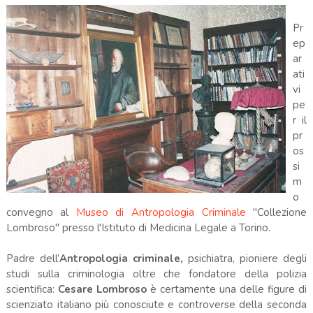
Pr
ep
ar
ati
vi
pe
r il
pr
os
si
m
o
convegno al
Museo di Antropologia Criminale
"Collezione
Lombroso" presso l'Istituto di Medicina Legale a Torino.
Padre dell’
Antropologia criminale,
psichiatra, pioniere degli
studi sulla criminologia oltre che fondatore della polizia
scientifica:
Cesare Lombroso
è certamente una delle figure di
scienziato italiano più conosciute e controverse della seconda