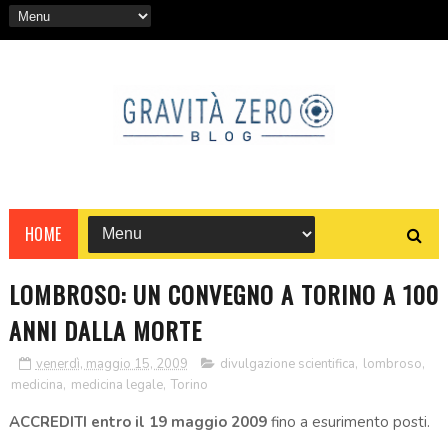
HOME
LOMBROSO: UN CONVEGNO A TORINO A 100
ANNI DALLA MORTE
venerdì, maggio 15, 2009
divulgazione scientifica
,
lombroso
,
medicina
,
medicina legale
,
Torino
ACCREDITI entro il 19 maggio 2009
fino a esurimento posti.