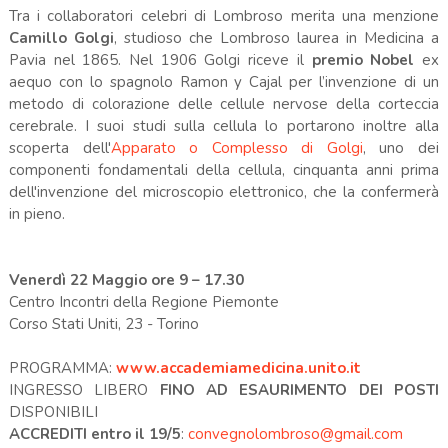
Tra i collaboratori celebri di Lombroso merita una menzione
Camillo Golgi
, studioso che Lombroso laurea in Medicina a
Pavia nel 1865. Nel 1906 Golgi riceve il
premio Nobel
ex
aequo con lo spagnolo Ramon y Cajal per l’invenzione di un
metodo di colorazione delle cellule nervose della corteccia
cerebrale. I suoi studi sulla cellula lo portarono inoltre alla
scoperta dell'
Apparato o Complesso di Golgi
, uno dei
componenti fondamentali della cellula, cinquanta anni prima
dell'invenzione del microscopio elettronico, che la confermerà
in pieno.
Venerdì 22 Maggio ore 9 – 17.30
Centro Incontri della Regione Piemonte
Corso Stati Uniti, 23 - Torino
PROGRAMMA:
www.accademiamedicina.unito.it
INGRESSO LIBERO
FINO AD ESAURIMENTO DEI POSTI
DISPONIBILI
ACCREDITI entro il 19/5
:
convegnolombroso@gmail.com