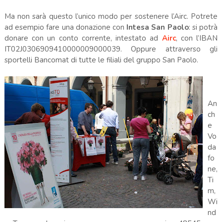
Ma non sarà questo l’unico modo per sostenere l’Airc. Potrete
ad esempio fare una donazione con
Intesa San Paolo
: si potrà
donare con un conto corrente, intestato ad
Airc
, con l’IBAN
IT02J0306909410000009000039. Oppure attraverso gli
sportelli Bancomat di tutte le filiali del gruppo San Paolo.
An
ch
e
Vo
da
fo
ne,
Ti
m,
Wi
nd