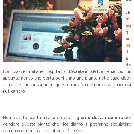
i
la
m
ag
gi
or
pa
rt
e
de
lle
piazze italiane ospitano
L’Azalea della Ricerca
: un
appuntamento che porta ogni anno una pianta nelle case degli
italiani, e che possono in questo modo contribuire alla
ricerca
sul cancro
.
Non è stato scelta a caso proprio il
giorno della
mamma
per
vendere queste piante che, ricordiamo, si potranno acquistare
con un contributo associativo di 14 euro.