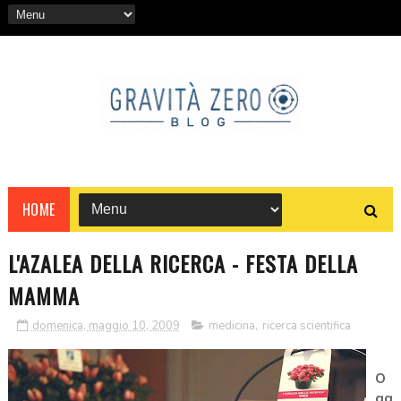
HOME
L'AZALEA DELLA RICERCA - FESTA DELLA
MAMMA
domenica, maggio 10, 2009
medicina
,
ricerca scientifica
O
gg