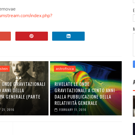
pernovae
umstream.com/index.php?
stein
astrofisica
E ONDE GRAVITAZIONALI
RIVELATE LE ONDE
O ANNI DELLA
GRAVITAZIONALI A CENTO ANNI
TÀ GENERALE (PARTE
DALLA PUBBLICAZIONE DELLA
RELATIVITÀ GENERALE
 21, 2016
FEBRUARY 11, 2016