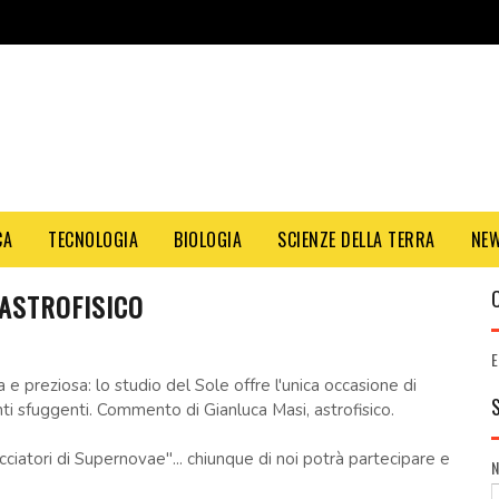
CA
TECNOLOGIA
BIOLOGIA
SCIENZE DELLA TERRA
NE
 ASTROFISICO
E
ina e preziosa: lo studio del Sole offre l'unica occasione di
nti sfuggenti. Commento di Gianluca Masi, astrofisico.
iatori di Supernovae"... chiunque di noi potrà partecipare e