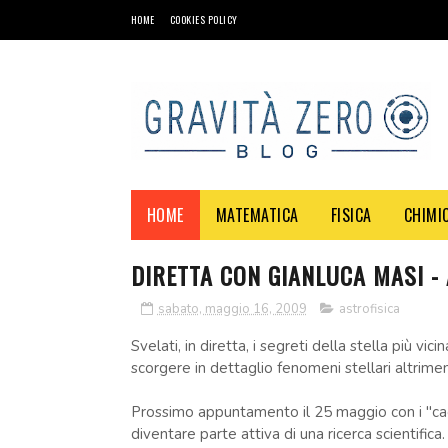
HOME
COOKIES POLICY
HOME
MATEMATICA
FISICA
CHIMI
DIRETTA CON GIANLUCA MASI -
sabato, maggio 16, 2009
astrofisica
Svelati, in diretta, i segreti della stella più vic
scorgere in dettaglio fenomeni stellari altrime
Prossimo appuntamento il 25 maggio con i "cacc
diventare parte attiva di una ricerca scientifica.