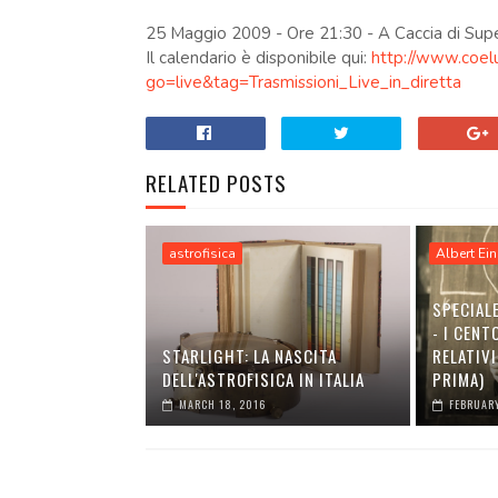
25 Maggio 2009 - Ore 21:30 - A Caccia di Su
Il calendario è disponibile qui:
http://www.coel
go=live&tag=Trasmissioni_Live_in_diretta
RELATED POSTS
astrofisica
Albert Ein
SPECIAL
- I CENT
STARLIGHT: LA NASCITA
RELATIVI
DELL'ASTROFISICA IN ITALIA
PRIMA)
MARCH 18, 2016
FEBRUARY