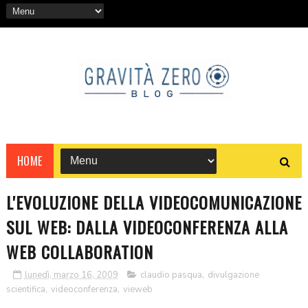
HOME
L'EVOLUZIONE DELLA VIDEOCOMUNICAZIONE
SUL WEB: DALLA VIDEOCONFERENZA ALLA
WEB COLLABORATION
lunedì, marzo 16, 2009
claudio pasqua
,
divulgazione
scientifica
,
videoconferenza
,
vieweb