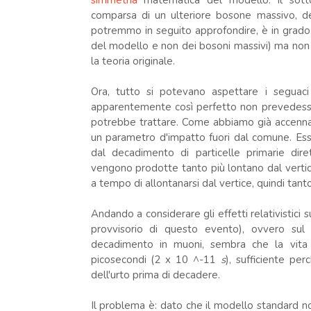
simmetria
matematica del modello: il sott
comparsa di un ulteriore bosone massivo, 
potremmo in seguito approfondire, è in grado d
del modello e non dei bosoni massivi) ma non 
la teoria originale.
Ora, tutto si potevano aspettare i seguac
apparentemente così perfetto non prevedesse l
potrebbe trattare. Come abbiamo già accennato
un parametro d'impatto fuori dal comune. Ess
dal decadimento di particelle primarie dir
vengono prodotte tanto più lontano dal vertice
a tempo di allontanarsi dal vertice, quindi tanto 
Andando a considerare gli effetti relativistici s
provvisorio di questo evento), ovvero sul
decadimento in muoni, sembra che la vita
picosecondi (2 x 10 ^-11
s
), sufficiente pe
dell'urto prima di decadere.
Il problema è: dato che il modello standard 