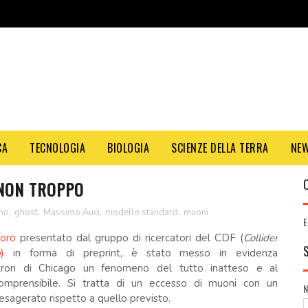
CA
TECNOLOGIA
BIOLOGIA
SCIENZE DELLA TERRA
NE
 NON TROPPO
smo
,
ghost
,
Massimo Auci
,
modello standard
,
muoni
E
voro
presentato dal gruppo di ricercatori del CDF (
Collider
b
)
in forma di preprint, è stato messo in evidenza
vatron di Chicago un fenomeno del tutto inatteso e al
mprensibile. Si tratta di un eccesso di muoni con un
sagerato rispetto a quello previsto.