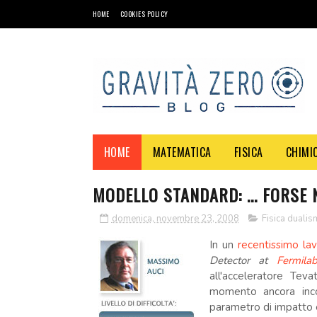
HOME
COOKIES POLICY
HOME
MATEMATICA
FISICA
CHIMI
MODELLO STANDARD: ... FORSE
domenica, novembre 23, 2008
Fisica duali
In un
recentissimo la
Detector at
Fermila
all'acceleratore Te
momento ancora inco
parametro di impatto e