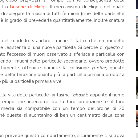
ogruppo U(2)×U(1) si rompe con la conseguenza della
detto
bosone di Higgs
. Il meccanismo di Higgs, del quale
i spiegare la massa di tutti fermioni (cioè delle particelle
è in grado di prevederla quantitativamente, inoltre snatura
i del modello standard, tranne il fatto che un modello
'esistenza di una nuova particella. Si perché di questo si
 l'eccesso di muoni osservato si riferisce a particelle con
endo i muoni delle particelle secondarie, ovvero prodotte
ettamente ottenute durante la collisione
p-pbar
, queste
 dell'interazione quanto più la particella primaria prodotta
più la particella primaria vive.
ulla vita delle particelle fantasma (
ghost
è appunto il nome
 tempo che intercorre tra la loro produzione e il loro
 media sia compatibile con un tempo dell'ordine di 20
rché queste si allontanino di ben un centimetro dalla zona
non prevede questo comportamento, sicuramente ci si trova