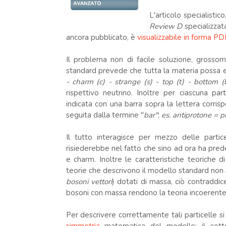
L'articolo specialistic
Review D
specializzat
ancora pubblicato, è
visualizzabile in forma P
Il problema non di facile soluzione, grossom
standard prevede che tutta la materia possa es
- charm (c) - strange (s) - top (t) - bottom (
rispettivo neutrino. Inoltre per ciascuna par
indicata con una barra sopra la lettera corris
seguita dalla termine "
bar"
:
es. antiprotone = p
Il tutto interagisce per mezzo delle partic
risiederebbe nel fatto che sino ad ora ha pred
e charm. Inoltre le caratteristiche teoriche di
teorie che descrivono il modello standard non 
bosoni vettori
) dotati di massa, ciò contraddi
bosoni con massa rendono la teoria incoerente
Per descrivere correttamente tali particelle s