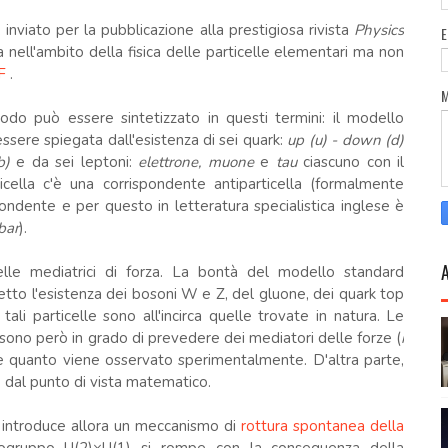
o, inviato per la pubblicazione alla prestigiosa rivista
Physics
a nell'ambito della fisica delle particelle elementari ma non
DF
.
odo può essere sintetizzato in questi termini: il modello
sere spiegata dall'esistenza di sei quark:
up (u) - down (d)
b)
e da sei leptoni:
elettrone, muone
e
tau
ciascuno con il
ticella c'è una corrispondente antiparticella (formalmente
pondente e per questo in letteratura specialistica inglese è
bar
).
elle mediatrici di forza. La bontà del modello standard
etto l'esistenza dei bosoni W e Z, del gluone, dei quark top
 tali particelle sono all'incirca quelle trovate in natura. Le
sono però in grado di prevedere dei mediatori delle forze (
i
ce quanto viene osservato sperimentalmente. D'altra parte,
 dal punto di vista matematico.
i introduce allora un meccanismo di
rottura spontanea della