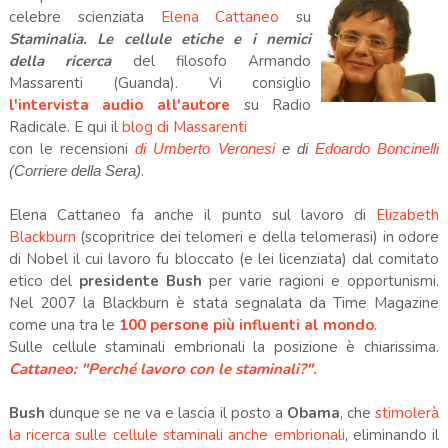
celebre scienziata
Elena Cattaneo
su
Staminalia. Le cellule etiche e i nemici
della ricerca
del filosofo Armando
Massarenti (Guanda). Vi consiglio
l'intervista audio all'autore
su Radio
Radicale. E qui il
blog di Massarenti
con le recensioni
di Umberto Veronesi
e di
Edoardo Boncinelli
.
(Corriere della Sera)
Elena Cattaneo fa anche il punto sul lavoro di
Elizabeth
Blackburn
(scopritrice dei telomeri e della telomerasi) in odore
di Nobel il cui lavoro fu bloccato (e lei licenziata) dal comitato
etico del
presidente Bush
per varie ragioni e opportunismi.
Nel 2007 la Blackburn è stata segnalata da Time Magazine
come una tra le
100 persone più influenti al mondo
.
Sulle cellule staminali embrionali la posizione è chiarissima.
Cattaneo: "Perché lavoro con le staminali?".
Bush
dunque se ne va e lascia il posto a
Obama
, che
stimolerà
la ricerca sulle cellule staminali anche embrionali
, eliminando il