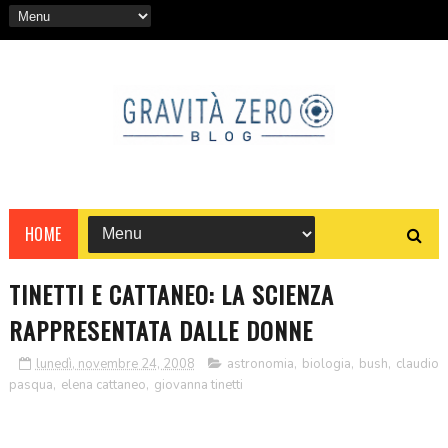
HOME
TINETTI E CATTANEO: LA SCIENZA
RAPPRESENTATA DALLE DONNE
lunedì, novembre 24, 2008
astronomia
,
biologia
,
bush
,
claudio
pasqua
,
elena cattaneo
,
giovanna tinetti