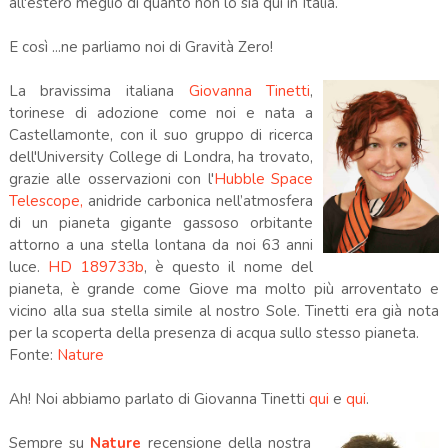
all'estero meglio di quanto non lo sia qui in Italia.
E così ...ne parliamo noi di Gravità Zero!
La bravissima italiana
Giovanna Tinetti
,
torinese di adozione come noi e nata a
Castellamonte, con il suo gruppo di ricerca
dell'University College di Londra, ha trovato,
grazie alle osservazioni con l'
Hubble Space
Telescope,
anidride carbonica nell’atmosfera
di un pianeta gigante gassoso orbitante
attorno a una stella lontana da noi 63 anni
luce.
HD 189733b
, è questo il nome del
pianeta, è grande come Giove ma molto più arroventato e
vicino alla sua stella simile al nostro Sole. Tinetti era già nota
per la scoperta della presenza di acqua sullo stesso pianeta.
Fonte:
Nature
Ah! Noi abbiamo parlato di Giovanna Tinetti
qui
e
qui
.
Sempre su
Nature
recensione della nostra