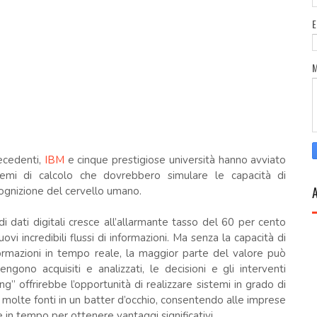
ecedenti,
IBM
e cinque prestigiose università hanno avviato
temi di calcolo che dovrebbero simulare le capacità di
cognizione del cervello umano.
di dati digitali cresce all’allarmante tasso del 60 per cento
vi incredibili flussi di informazioni. Ma senza la capacità di
formazioni in tempo reale, la maggior parte del valore può
gono acquisiti e analizzati, le decisioni e gli interventi
ng” offrirebbe l’opportunità di realizzare sistemi in grado di
a molte fonti in un batter d’occhio, consentendo alle imprese
de in tempo per ottenere vantaggi significativi.