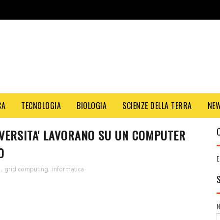
CA
TECNOLOGIA
BIOLOGIA
SCIENZE DELLA TERRA
NE
IVERSITA' LAVORANO SU UN COMPUTER
O
E
a
,
grid computing
,
informatica