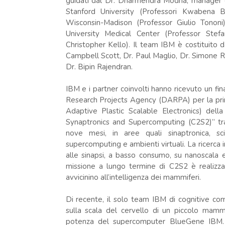
guidati dal Dr. Dharmendra Modha, manager de
Stanford University (Professori Kwabena B
Wisconsin-Madison (Professor Giulio Tononi)
University Medical Center (Professor Stefa
Christopher Kello). Il team IBM è costituito d
Campbell Scott, Dr. Paul Maglio, Dr. Simone 
Dr. Bipin Rajendran.
IBM e i partner coinvolti hanno ricevuto un fi
Research Projects Agency (DARPA) per la pri
Adaptive Plastic Scalable Electronics) de
Synaptronics and Supercomputing (C2S2)” trac
nove mesi, in aree quali sinaptronica, scie
supercomputing e ambienti virtuali. La ricerca in
alle sinapsi, a basso consumo, su nanoscala e 
missione a lungo termine di C2S2 è realizza
avvicinino all’intelligenza dei mammiferi.
Di recente, il solo team IBM di cognitive co
sulla scala del cervello di un piccolo mammif
potenza del supercomputer BlueGene IBM. Co