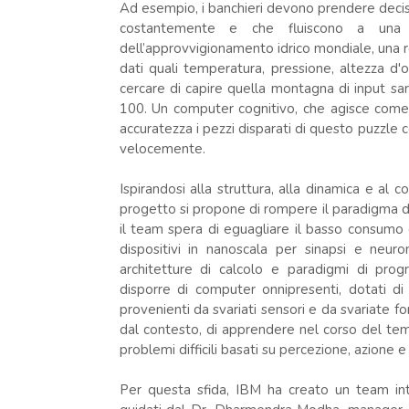
Ad esempio, i banchieri devono prendere decisio
costantemente e che fluiscono a una vel
dell’approvvigionamento idrico mondiale, una re
dati quali temperatura, pressione, altezza d'o
cercare di capire quella montagna di input s
100. Un computer cognitivo, che agisce come 
accuratezza i pezzi disparati di questo puzzle
velocemente.
Ispirandosi alla struttura, alla dinamica e al
progetto si propone di rompere il paradigma 
il team spera di eguagliare il basso consumo e
dispositivi in nanoscala per sinapsi e neuro
architetture di calcolo e paradigmi di prog
disporre di computer onnipresenti, dotati di
provenienti da svariati sensori e da svariate f
dal contesto, di apprendere nel corso del temp
problemi difficili basati su percezione, azione e
Per questa sfida, IBM ha creato un team integ