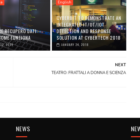
ca
English
CYBERBIT TO DEMONSTRATE AN
INTEGRATED IT/OT/IOT
E RECUPERO DATI:
DETECTION AND RESPONSE
 COME FUNZIONA
SOLUTION AT CYBERTECH 2018
12, 2019
JANUARY 24, 2018
NEXT
TEATRO: FRATTALI A DONNA E SCIENZA
NEWS
NE