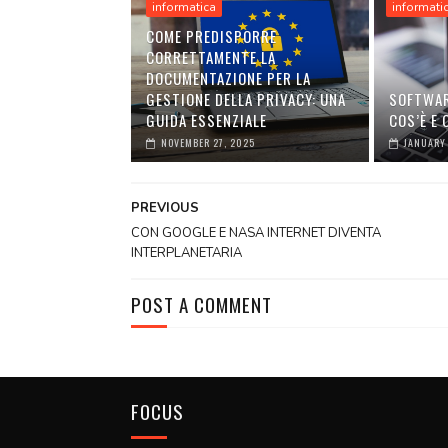
informatica
informati
COME PREDISPORRE
CORRETTAMENTE LA
DOCUMENTAZIONE PER LA
GESTIONE DELLA PRIVACY: UNA
SOFTWAR
GUIDA ESSENZIALE
COS’È E
NOVEMBER 27, 2025
JANUARY 
PREVIOUS
CON GOOGLE E NASA INTERNET DIVENTA
INTERPLANETARIA
POST A COMMENT
FOCUS