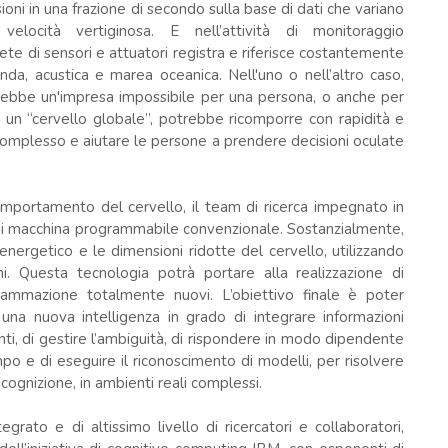
ni in una frazione di secondo sulla base di dati che variano
ocità vertiginosa. E nell’attività di monitoraggio
te di sensori e attuatori registra e riferisce costantemente
nda, acustica e marea oceanica. Nell'uno o nell’altro caso,
arebbe un'impresa impossibile per una persona, o anche per
un “cervello globale”, potrebbe ricomporre con rapidità e
 complesso e aiutare le persone a prendere decisioni oculate
 comportamento del cervello, il team di ricerca impegnato in
di macchina programmabile convenzionale. Sostanzialmente,
nergetico e le dimensioni ridotte del cervello, utilizzando
ni. Questa tecnologia potrà portare alla realizzazione di
rammazione totalmente nuovi. L’obiettivo finale è poter
 una nuova intelligenza in grado di integrare informazioni
onti, di gestire l’ambiguità, di rispondere in modo dipendente
o e di eseguire il riconoscimento di modelli, per risolvere
 cognizione, in ambienti reali complessi.
rato e di altissimo livello di ricercatori e collaboratori,