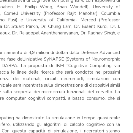
ll’iniziativa di cognitive computing IBM, con esponenti di
oahen, H. Phillip Wong, Brian Wandell), University of
, Cornell University (Professor Rajit Manohar), Columbia
no Fusi) e University of California- Merced (Professor
a Dr. Stuart Parkin, Dr. Chung Lam, Dr. Bulent Kurdi, Dr. J.
Raoux, Dr. Rajagopal Ananthanarayanan, Dr. Raghav Singh, e
nanziamento di 4,9 milioni di dollari dalla Defense Advanced
ma fase dell’iniziativa SyNAPSE (Systems of Neuromorphic
lla DARPA. La proposta di IBM “Cognitive Computing via
cia le linee della ricerca che sarà condotta nei prossimi
nza dei materiali, circuiti neuromorfi, simulazioni con
iziale sarà incentrata sulla dimostrazione di dispositivi simili
sulla scoperta dei microcircuiti funzionali del cervello. La
re computer cognitivi compatti, a basso consumo, che si
mputing ha dimostrato la simulazione in tempo quasi reale
ero, utilizzando gli algoritmi di calcolo cognitivo con la
n questa capacità di simulazione, i ricercatori stanno