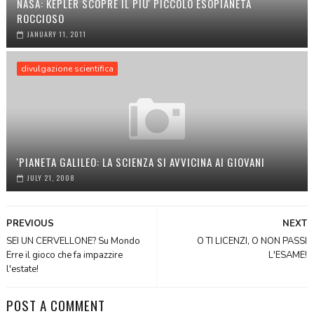
NASA: KEPLER SCOPRE IL PIU' PICCOLO ESOPIANETA
ROCCIOSO
JANUARY 11, 2011
divulgazione scientifica
'PIANETA GALILEO: LA SCIENZA SI AVVICINA AI GIOVANI
JULY 21, 2008
PREVIOUS
NEXT
SEI UN CERVELLONE? Su Mondo
O TI LICENZI, O NON PASSI
Erre il gioco che fa impazzire
L'ESAME!
l'estate!
POST A COMMENT