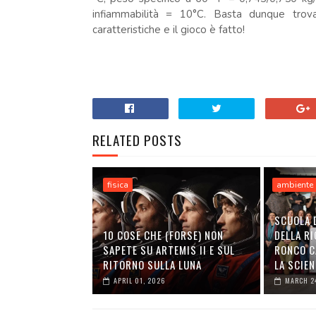
infiammabilità = 10°C. Basta dunque trov
caratteristiche e il gioco è fatto!
.
RELATED POSTS
fisica
ambiente
SCUOLA 
10 COSE CHE (FORSE) NON
DELLA RI
SAPETE SU ARTEMIS II E SUL
RONCO C
RITORNO SULLA LUNA
LA SCIEN
APRIL 01, 2026
MARCH 2