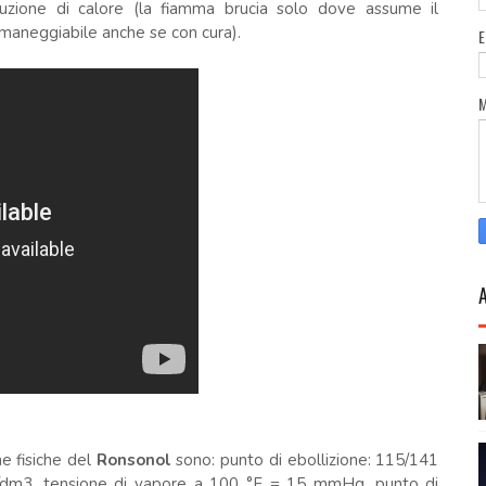
duzione di calore (la fiamma brucia solo dove assume il
 maneggiabile anche se con cura).
he fisiche del
Ronsonol
sono: punto di ebollizione: 115/141
g/dm3, tensione di vapore a 100 °F = 15 mmHg, punto di