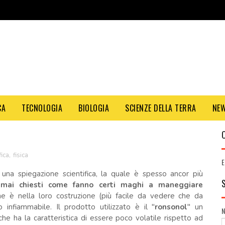
CA
TECNOLOGIA
BIOLOGIA
SCIENZE DELLA TERRA
NE
fica
,
fisica
E
e una spiegazione scientifica, la quale è spesso ancor più
 mai chiesti come fanno certi maghi a maneggiare
ne è nella loro costruzione (più facile da vedere che da
o infiammabile. Il prodotto utilizzato è il "
ronsonol
" un
 che ha la caratteristica di essere poco volatile rispetto ad