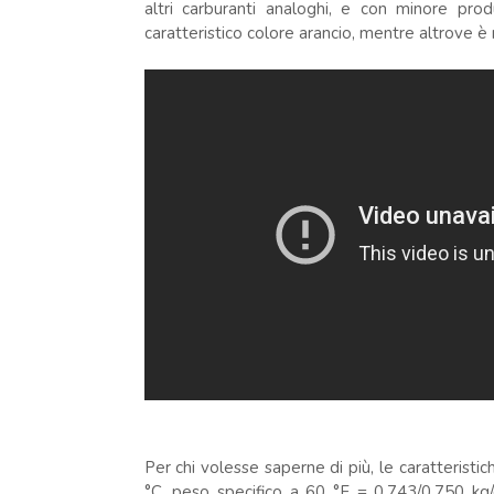
altri carburanti analoghi, e con minore pro
caratteristico colore arancio, mentre altrove è
Per chi volesse saperne di più, le caratteristic
°C, peso specifico a 60 °F = 0,743/0,750 k