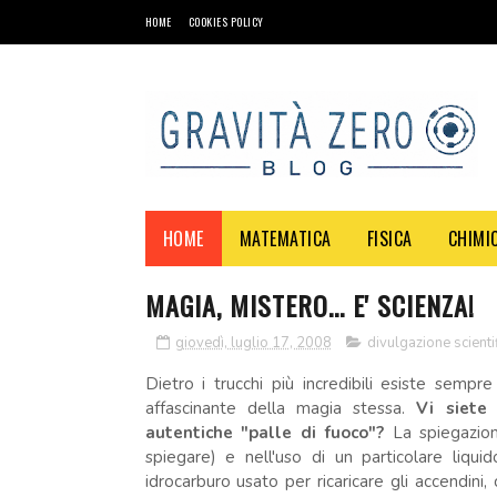
HOME
COOKIES POLICY
HOME
MATEMATICA
FISICA
CHIMI
MAGIA, MISTERO... E' SCIENZA!
giovedì, luglio 17, 2008
divulgazione scienti
Dietro i trucchi più incredibili esiste sempr
affascinante della magia stessa.
Vi siete
autentiche "palle di fuoco"?
La spiegazio
spiegare) e nell'uso di un particolare liquid
idrocarburo usato per ricaricare gli accendini,