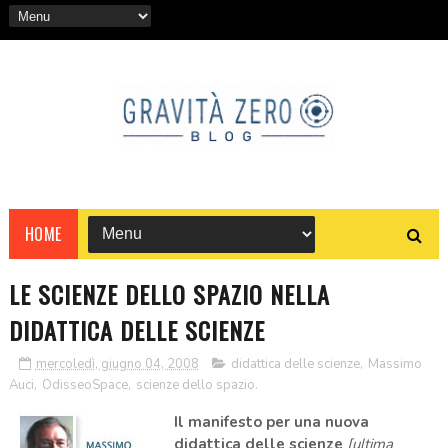
HOME
LE SCIENZE DELLO SPAZIO NELLA
DIDATTICA DELLE SCIENZE
mercoledì, giugno 04, 2008
didattica delle scienze
,
Massimo
Auci
,
OdisseoSpace
,
scienze dello spazio.
Il manifesto per una nuova
didattica delle scienze
[ultima