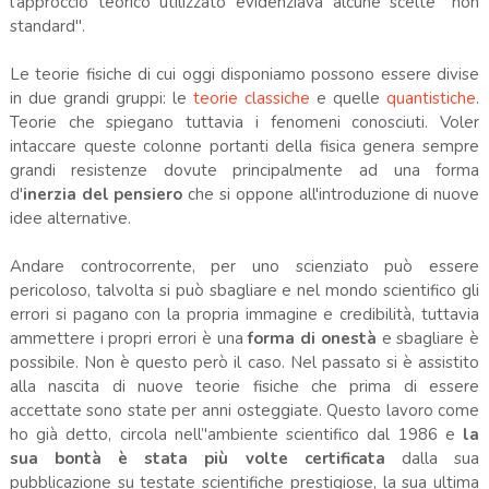
l'approccio teorico utilizzato evidenziava alcune scelte "non
standard".
Le teorie fisiche di cui oggi disponiamo possono essere divise
in due grandi gruppi: le
teorie classiche
e quelle
quantistiche
.
Teorie che spiegano tuttavia i fenomeni conosciuti. Voler
intaccare queste colonne portanti della fisica genera sempre
grandi resistenze dovute principalmente ad una forma
d'
inerzia del pensiero
che si oppone all'introduzione di nuove
idee alternative.
Andare controcorrente, per uno scienziato può essere
pericoloso, talvolta si può sbagliare e nel mondo scientifico gli
errori si pagano con la propria immagine e credibilità, tuttavia
ammettere i propri errori è una
forma di onestà
e sbagliare è
possibile. Non è questo però il caso. Nel passato si è assistito
alla nascita di nuove teorie fisiche che prima di essere
accettate sono state per anni osteggiate. Questo lavoro come
ho già detto, circola nell’'ambiente scientifico dal 1986 e
la
sua bontà è stata più volte certificata
dalla sua
pubblicazione su testate scientifiche prestigiose, la sua ultima