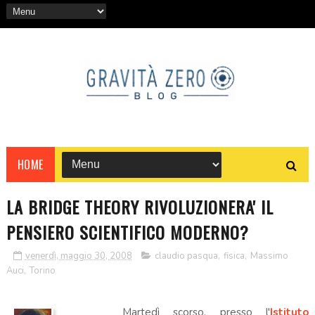
HOME
LA BRIDGE THEORY RIVOLUZIONERA' IL
PENSIERO SCIENTIFICO MODERNO?
venerdì, maggio 30, 2008
claudio pasqua
,
fisica
,
Massimo
Auci
,
Torino
Martedì scorso, presso l'
Istituto