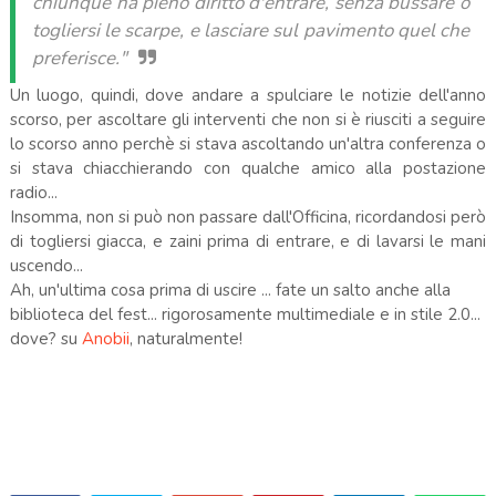
chiunque ha pieno diritto d'entrare, senza bussare o
togliersi le scarpe, e lasciare sul pavimento quel che
preferisce."
Un luogo, quindi, dove andare a spulciare le notizie dell'anno
scorso, per ascoltare gli interventi che non si è riusciti a seguire
lo scorso anno
perchè
si stava ascoltando un'altra conferenza o
si stava chiacchierando con qualche amico alla postazione
radio...
Insomma, non si può non passare dall'Officina, ricordandosi però
di togliersi giacca, e zaini prima di entrare, e di lavarsi le mani
uscendo...
Ah, un'ultima cosa prima di uscire ... fate un salto anche alla
biblioteca del fest... rigorosamente multimediale e in stile 2.0...
dove? su
Anobii
, naturalmente!