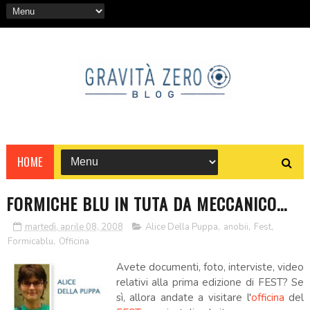
HOME
FORMICHE BLU IN TUTA DA MECCANICO...
martedì, aprile 08, 2008
Alice Della Puppa
,
anobii
,
Fest
,
Formicablu
,
Officina
Avete documenti, foto, interviste, video
relativi alla prima edizione di
FEST
? Se
sì, allora andate a visitare l'
officina
del