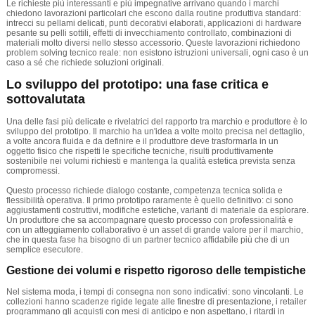
Le richieste più interessanti e più impegnative arrivano quando i marchi
chiedono lavorazioni particolari che escono dalla routine produttiva standard:
intrecci su pellami delicati, punti decorativi elaborati, applicazioni di hardware
pesante su pelli sottili, effetti di invecchiamento controllato, combinazioni di
materiali molto diversi nello stesso accessorio. Queste lavorazioni richiedono
problem solving tecnico reale: non esistono istruzioni universali, ogni caso è un
caso a sé che richiede soluzioni originali.
Lo sviluppo del prototipo: una fase critica e
sottovalutata
Una delle fasi più delicate e rivelatrici del rapporto tra marchio e produttore è lo
sviluppo del prototipo. Il marchio ha un'idea a volte molto precisa nel dettaglio,
a volte ancora fluida e da definire e il produttore deve trasformarla in un
oggetto fisico che rispetti le specifiche tecniche, risulti produttivamente
sostenibile nei volumi richiesti e mantenga la qualità estetica prevista senza
compromessi.
Questo processo richiede dialogo costante, competenza tecnica solida e
flessibilità operativa. Il primo prototipo raramente è quello definitivo: ci sono
aggiustamenti costruttivi, modifiche estetiche, varianti di materiale da esplorare.
Un produttore che sa accompagnare questo processo con professionalità e
con un atteggiamento collaborativo è un asset di grande valore per il marchio,
che in questa fase ha bisogno di un partner tecnico affidabile più che di un
semplice esecutore.
Gestione dei volumi e rispetto rigoroso delle tempistiche
Nel sistema moda, i tempi di consegna non sono indicativi: sono vincolanti. Le
collezioni hanno scadenze rigide legate alle finestre di presentazione, i retailer
programmano gli acquisti con mesi di anticipo e non aspettano, i ritardi in