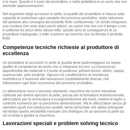
e le mani. Questo è il ruolo del produttore, e nella pelletteria è un ruolo che non
ammette approssimazioni.
Nel segmento degli accessori in pelle, la qualità del produttore si misura sulla
capacità di controllare ogni variabile del processo produttivo: dalla selezione
del pellame alla consegna del prodotto finito confezionato. Un bordo irregolare,
una cucitura che cede dopo pochi utilizzi, un colore che vira con il tempo o non
è uniforme tra pezzi dello stesso lotto: queste sono le conseguenze di un
produttore inadeguato, e tutte ricadono sul marchio che ha firmato il prodotto
finito.
Competenze tecniche richieste al produttore di
eccellenza
Un produttore di accessori in pelle di qualità deve padroneggiare un ampio
spettro di competenze tecniche che si integrano tra loro. La conoscenza
approfondita dei materiali è il punto di partenza: pellami bovini, vitello, nappa,
scamosciato, pelli esotiche. Ognuno ha caratteristiche di resistenza,
morbidezza e reazione alle lavorazioni completamente diverse, che
influenzano ogni fase successiva del processo produttivo.
Le attrezzature sono il secondo elemento: macchine da cucire industriali
calibrate per diversi spessori di pelle, presse per la formatura tridimensionale,
attrezzature per la verniciatura e la pigmentazione dei bordi, sistemi di taglio a
controllo numerico per la precisione dimensionale. Ma le attrezzature senza gli
operatori giusti non producono qualità: serve personale che abbia sviluppato
nel tempo quella sensibilità manuale che distingue chi sa lavorare la pelle da
chi si limita a gestire la macchina.
Lavorazioni speciali e problem solving tecnico