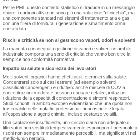
Per le PMI, questo contesto statistico si traduce in un messaggio
chiaro: i carboni attivi non sono più una soluzione “di nicchia”, ma
una componente standard nei sistemi di trattamento aria e gas,
con una filiera di fornitura, rigenerazione e smaltimento ormai
consolidata.
Rischi e criticità se non si gestiscono vapori, odori e solventi
La mancata o inadeguata gestione di vapori e solventi in ambito
industriale comporta una serie di criticità che vanno ben oltre la
semplice non conformità normativa.
Impatto su salute e sicurezza dei lavoratori
Molti solventi organici hanno effetti acuti e cronici sulla salute.
Concentrarsi solo sui casi estremi (ad esempio solventi
classificati cancerogeni) è riduttivo: anche miscele di COV a
concentrazioni moderate possono causare cefalee, irritazioni,
riduzione della capacità di concentrazione e sintomi respiratori.
Studi condotti in ambito europeo evidenziano che una quota non
trascurabile delle malattie professionali riconosciute è legata
all’esposizione a agenti chimici, incluse sostanze volatili.
Una captazione insufficiente, un ricircolo d’aria non adeguato o
filtri saturi non sostituiti tempestivamente espongono il personale a
rischi non sempre immediatamente percepibili, ma significativi nel
medio-lungo periodo.