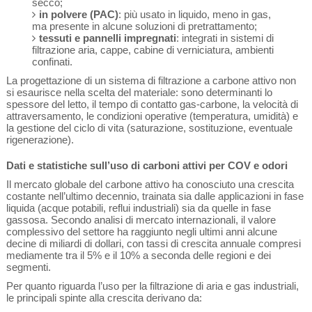
secco;
in polvere (PAC)
: più usato in liquido, meno in gas,
ma presente in alcune soluzioni di pretrattamento;
tessuti e pannelli impregnati
: integrati in sistemi di
filtrazione aria, cappe, cabine di verniciatura, ambienti
confinati.
La progettazione di un sistema di filtrazione a carbone attivo non
si esaurisce nella scelta del materiale: sono determinanti lo
spessore del letto, il tempo di contatto gas-carbone, la velocità di
attraversamento, le condizioni operative (temperatura, umidità) e
la gestione del ciclo di vita (saturazione, sostituzione, eventuale
rigenerazione).
Dati e statistiche sull’uso di carboni attivi per COV e odori
Il mercato globale del carbone attivo ha conosciuto una crescita
costante nell’ultimo decennio, trainata sia dalle applicazioni in fase
liquida (acque potabili, reflui industriali) sia da quelle in fase
gassosa. Secondo analisi di mercato internazionali, il valore
complessivo del settore ha raggiunto negli ultimi anni alcune
decine di miliardi di dollari, con tassi di crescita annuale compresi
mediamente tra il 5% e il 10% a seconda delle regioni e dei
segmenti.
Per quanto riguarda l’uso per la filtrazione di aria e gas industriali,
le principali spinte alla crescita derivano da: