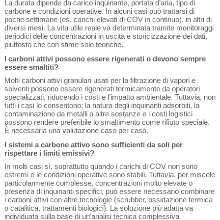
La durata dipende da carico inquinante, portata d’aria, tipo di
carbone e condizioni operative. In alcuni casi può trattarsi di
poche settimane (es. carichi elevati di COV in continuo), in altri di
diversi mesi. La vita utile reale va determinata tramite monitoraggi
periodici delle concentrazioni in uscita e storicizzazione dei dati,
piuttosto che con stime solo teoriche.
I carboni attivi possono essere rigenerati o devono sempre
essere smaltiti?
Molti carboni attivi granulari usati per la filtrazione di vapori e
solventi possono essere rigenerati termicamente da operatori
specializzati, riducendo i costi e l’impatto ambientale. Tuttavia, non
tutti i casi lo consentono: la natura degli inquinanti adsorbiti, la
contaminazione da metalli o altre sostanze e i costi logistici
possono rendere preferibile lo smaltimento come rifiuto speciale.
È necessaria una valutazione caso per caso.
I sistemi a carbone attivo sono sufficienti da soli per
rispettare i limiti emissivi?
In molti casi sì, soprattutto quando i carichi di COV non sono
estremi e le condizioni operative sono stabili. Tuttavia, per miscele
particolarmente complesse, concentrazioni molto elevate o
presenza di inquinanti specifici, può essere necessario combinare
i carboni attivi con altre tecnologie (scrubber, ossidazione termica
o catalitica, trattamenti biologici). La soluzione più adatta va
individuata sulla base di un’analisi tecnica complessiva