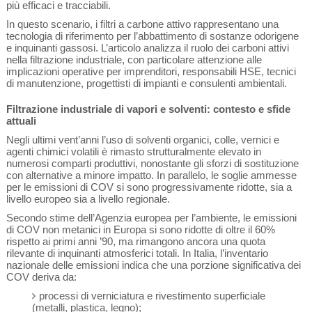
più efficaci e tracciabili.
In questo scenario, i filtri a carbone attivo rappresentano una
tecnologia di riferimento per l’abbattimento di sostanze odorigene
e inquinanti gassosi. L’articolo analizza il ruolo dei carboni attivi
nella filtrazione industriale, con particolare attenzione alle
implicazioni operative per imprenditori, responsabili HSE, tecnici
di manutenzione, progettisti di impianti e consulenti ambientali.
Filtrazione industriale di vapori e solventi: contesto e sfide
attuali
Negli ultimi vent’anni l’uso di solventi organici, colle, vernici e
agenti chimici volatili è rimasto strutturalmente elevato in
numerosi comparti produttivi, nonostante gli sforzi di sostituzione
con alternative a minore impatto. In parallelo, le soglie ammesse
per le emissioni di COV si sono progressivamente ridotte, sia a
livello europeo sia a livello regionale.
Secondo stime dell’Agenzia europea per l’ambiente, le emissioni
di COV non metanici in Europa si sono ridotte di oltre il 60%
rispetto ai primi anni ’90, ma rimangono ancora una quota
rilevante di inquinanti atmosferici totali. In Italia, l’inventario
nazionale delle emissioni indica che una porzione significativa dei
COV deriva da:
processi di verniciatura e rivestimento superficiale
(metalli, plastica, legno);