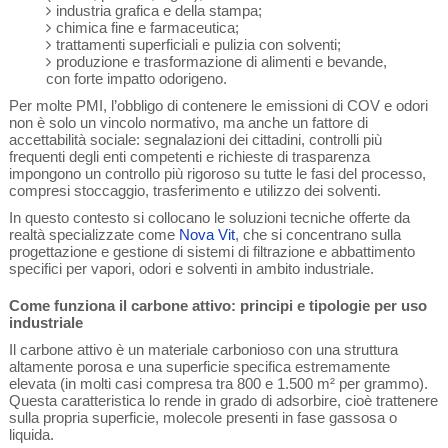
industria grafica e della stampa;
chimica fine e farmaceutica;
trattamenti superficiali e pulizia con solventi;
produzione e trasformazione di alimenti e bevande,
con forte impatto odorigeno.
Per molte PMI, l’obbligo di contenere le emissioni di COV e odori
non è solo un vincolo normativo, ma anche un fattore di
accettabilità sociale: segnalazioni dei cittadini, controlli più
frequenti degli enti competenti e richieste di trasparenza
impongono un controllo più rigoroso su tutte le fasi del processo,
compresi stoccaggio, trasferimento e utilizzo dei solventi.
In questo contesto si collocano le soluzioni tecniche offerte da
realtà specializzate come
Nova Vit
, che si concentrano sulla
progettazione e gestione di sistemi di filtrazione e abbattimento
specifici per vapori, odori e solventi in ambito industriale.
Come funziona il carbone attivo: principi e tipologie per uso
industriale
Il carbone attivo è un materiale carbonioso con una struttura
altamente porosa e una superficie specifica estremamente
elevata (in molti casi compresa tra 800 e 1.500 m² per grammo).
Questa caratteristica lo rende in grado di adsorbire, cioè trattenere
sulla propria superficie, molecole presenti in fase gassosa o
liquida.