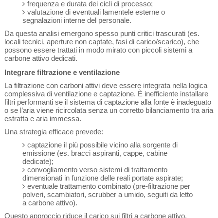
frequenza e durata dei cicli di processo;
valutazione di eventuali lamentele esterne o
segnalazioni interne del personale.
Da questa analisi emergono spesso punti critici trascurati (es.
locali tecnici, aperture non captate, fasi di carico/scarico), che
possono essere trattati in modo mirato con piccoli sistemi a
carbone attivo dedicati.
Integrare filtrazione e ventilazione
La filtrazione con carboni attivi deve essere integrata nella logica
complessiva di ventilazione e captazione. È inefficiente installare
filtri performanti se il sistema di captazione alla fonte è inadeguato
o se l’aria viene ricircolata senza un corretto bilanciamento tra aria
estratta e aria immessa.
Una strategia efficace prevede:
captazione il più possibile vicino alla sorgente di
emissione (es. bracci aspiranti, cappe, cabine
dedicate);
convogliamento verso sistemi di trattamento
dimensionati in funzione delle reali portate aspirate;
eventuale trattamento combinato (pre-filtrazione per
polveri, scambiatori, scrubber a umido, seguiti da letto
a carbone attivo).
Questo approccio riduce il carico sui filtri a carbone attivo,