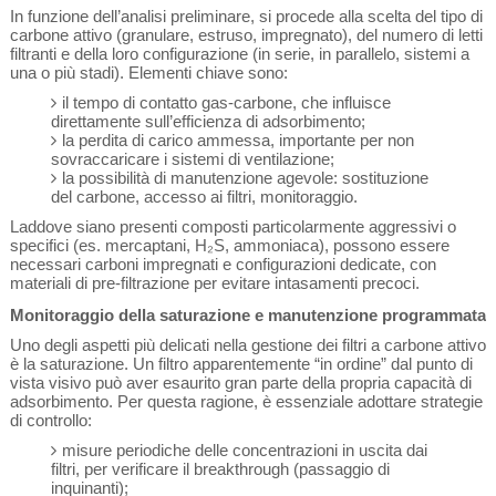
In funzione dell’analisi preliminare, si procede alla scelta del tipo di
carbone attivo (granulare, estruso, impregnato), del numero di letti
filtranti e della loro configurazione (in serie, in parallelo, sistemi a
una o più stadi). Elementi chiave sono:
il tempo di contatto gas-carbone, che influisce
direttamente sull’efficienza di adsorbimento;
la perdita di carico ammessa, importante per non
sovraccaricare i sistemi di ventilazione;
la possibilità di manutenzione agevole: sostituzione
del carbone, accesso ai filtri, monitoraggio.
Laddove siano presenti composti particolarmente aggressivi o
specifici (es. mercaptani, H
₂
S, ammoniaca), possono essere
necessari carboni impregnati e configurazioni dedicate, con
materiali di pre-filtrazione per evitare intasamenti precoci.
Monitoraggio della saturazione e manutenzione programmata
Uno degli aspetti più delicati nella gestione dei filtri a carbone attivo
è la saturazione. Un filtro apparentemente “in ordine” dal punto di
vista visivo può aver esaurito gran parte della propria capacità di
adsorbimento. Per questa ragione, è essenziale adottare strategie
di controllo:
misure periodiche delle concentrazioni in uscita dai
filtri, per verificare il breakthrough (passaggio di
inquinanti);