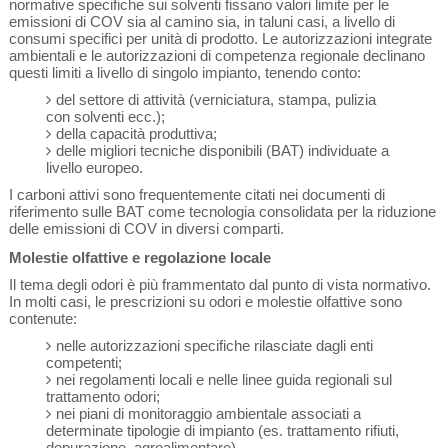
normative specifiche sui solventi fissano valori limite per le
emissioni di COV sia al camino sia, in taluni casi, a livello di
consumi specifici per unità di prodotto. Le autorizzazioni integrate
ambientali e le autorizzazioni di competenza regionale declinano
questi limiti a livello di singolo impianto, tenendo conto:
del settore di attività (verniciatura, stampa, pulizia
con solventi ecc.);
della capacità produttiva;
delle migliori tecniche disponibili (BAT) individuate a
livello europeo.
I carboni attivi sono frequentemente citati nei documenti di
riferimento sulle BAT come tecnologia consolidata per la riduzione
delle emissioni di COV in diversi comparti.
Molestie olfattive e regolazione locale
Il tema degli odori è più frammentato dal punto di vista normativo.
In molti casi, le prescrizioni su odori e molestie olfattive sono
contenute:
nelle autorizzazioni specifiche rilasciate dagli enti
competenti;
nei regolamenti locali e nelle linee guida regionali sul
trattamento odori;
nei piani di monitoraggio ambientale associati a
determinate tipologie di impianto (es. trattamento rifiuti,
depurazione, agroalimentare).