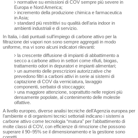
normative su emissioni di COV sempre più severe in
Europa e Nord America;
incremento della produzione chimica e farmaceutica
in Asia;
standard più restrittivi su qualità dell’aria indoor in
ambienti industriali e di servizio.
In Italia, i dati puntuali sull’impiego di carbone attivo per la
filtrazione dei vapori non sono sempre aggregati in modo
uniforme, ma vi sono alcuni indicatori rilevanti:
la crescente diffusione di impianti di abbattimento a
secco a carbone attivo in settori come rifiuti, biogas,
trattamento odori in depuratori e impianti alimentari;
un aumento delle prescrizioni autorizzative che
prevedono filtri a carboni attivi in serie ai sistemi di
captazione di COV da verniciatura, lavaggio
componenti, serbatoi di stoccaggio;
una maggiore attenzione, soprattutto nelle regioni più
densamente popolate, al contenimento delle molestie
olfattive.
A livello europeo, diverse analisi tecniche dell’Agenzia europea per
l’ambiente e di organismi tecnici settoriali indicano i sistemi a
carbone attivo come tecnologia “matura” per l’abbattimento di
molte classi di COV, con efficienze di rimozione che possono
superare il 90–95% se il dimensionamento e la gestione sono
corretti.