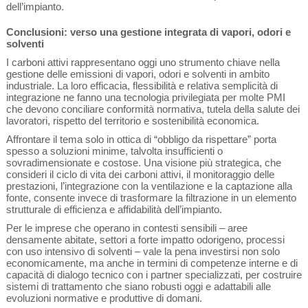
dell’impianto.
Conclusioni: verso una gestione integrata di vapori, odori e
solventi
I carboni attivi rappresentano oggi uno strumento chiave nella
gestione delle emissioni di vapori, odori e solventi in ambito
industriale. La loro efficacia, flessibilità e relativa semplicità di
integrazione ne fanno una tecnologia privilegiata per molte PMI
che devono conciliare conformità normativa, tutela della salute dei
lavoratori, rispetto del territorio e sostenibilità economica.
Affrontare il tema solo in ottica di “obbligo da rispettare” porta
spesso a soluzioni minime, talvolta insufficienti o
sovradimensionate e costose. Una visione più strategica, che
consideri il ciclo di vita dei carboni attivi, il monitoraggio delle
prestazioni, l’integrazione con la ventilazione e la captazione alla
fonte, consente invece di trasformare la filtrazione in un elemento
strutturale di efficienza e affidabilità dell’impianto.
Per le imprese che operano in contesti sensibili – aree
densamente abitate, settori a forte impatto odorigeno, processi
con uso intensivo di solventi – vale la pena investirsi non solo
economicamente, ma anche in termini di competenze interne e di
capacità di dialogo tecnico con i partner specializzati, per costruire
sistemi di trattamento che siano robusti oggi e adattabili alle
evoluzioni normative e produttive di domani.