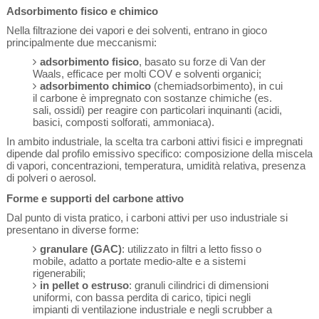
Adsorbimento fisico e chimico
Nella filtrazione dei vapori e dei solventi, entrano in gioco
principalmente due meccanismi:
adsorbimento fisico
, basato su forze di Van der
Waals, efficace per molti COV e solventi organici;
adsorbimento chimico
(chemiadsorbimento), in cui
il carbone è impregnato con sostanze chimiche (es.
sali, ossidi) per reagire con particolari inquinanti (acidi,
basici, composti solforati, ammoniaca).
In ambito industriale, la scelta tra carboni attivi fisici e impregnati
dipende dal profilo emissivo specifico: composizione della miscela
di vapori, concentrazioni, temperatura, umidità relativa, presenza
di polveri o aerosol.
Forme e supporti del carbone attivo
Dal punto di vista pratico, i carboni attivi per uso industriale si
presentano in diverse forme:
granulare (GAC)
: utilizzato in filtri a letto fisso o
mobile, adatto a portate medio-alte e a sistemi
rigenerabili;
in pellet o estruso
: granuli cilindrici di dimensioni
uniformi, con bassa perdita di carico, tipici negli
impianti di ventilazione industriale e negli scrubber a