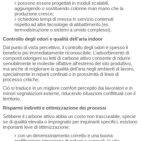
possono essere progettati in moduli scalabili,
aggiungendo o sostituendo colonne man mano che la
produzione cresce;
richiedono tempi di messa in servizio contenuti
rispetto ad altre tecnologie di abbattimento (es.
termodistruzione o sistemi a umido complessi).
Controllo degli odori e qualità dell’aria indoor
Dal punto di vista percettivo, il controllo degli odori è spesso il
beneficio più immediatamente riconoscibile. L’adsorbimento di
composti odorigeni su letti di carbone attivo consente di ridurre
sensibilmente le molestie olfattive all’esterno del sito produttivo,
ma anche di migliorare la qualità dell’aria negli ambienti di lavoro,
specialmente in reparti confinati o in prossimità di linee di
processo critiche.
Ciò si traduce in un migliore comfort percepito dai lavoratori e in
minori segnalazioni esterne, riducendo situazioni conflittuali con il
territorio.
Risparmi indiretti e ottimizzazione dei processi
Sebbene il carbone attivo abbia un costo non trascurabile, specie
se di qualità elevata o impregnato per inquinanti specifici, esistono
importanti leve di ottimizzazione:
con un dimensionamento corretto e una buona
prefiltrazione (rimozione di polveri e aerosol), la vita