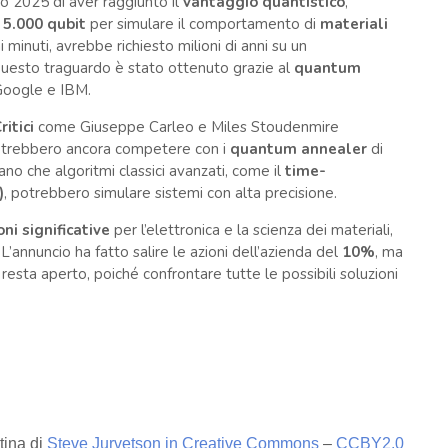
 2025 di aver raggiunto il
vantaggio quantistico
,
e
5.000 qubit
per simulare il comportamento di
materiali
 minuti, avrebbe richiesto milioni di anni su un
Questo traguardo è stato ottenuto grazie al
quantum
 Google e IBM.
ritici
come Giuseppe Carleo e Miles Stoudenmire
potrebbero ancora competere con i
quantum annealer
di
no che algoritmi classici avanzati, come il
time-
)
, potrebbero simulare sistemi con alta precisione.
ni significative
per l’elettronica e la scienza dei materiali,
’annuncio ha fatto salire le azioni dell’azienda del
10%
, ma
resta aperto, poiché confrontare tutte le possibili soluzioni
tina di
Steve Jurvetson in Creative Commons
–
CCBY2.0