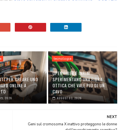
a
tecnologia
OPEN FIBER E INRIM
TI PER CREARE UNO
SPERIMENTANO UNA FIBRA
ARD ONLINE A
OTTICA CHE VALE PIÙ DI UN
NTO
CAVO
05, 2026
AUGUST 03, 2026
NEXT
Geni sul cromosoma X inattivo proteggono le donne
dall'invecchiamento cognitivo?