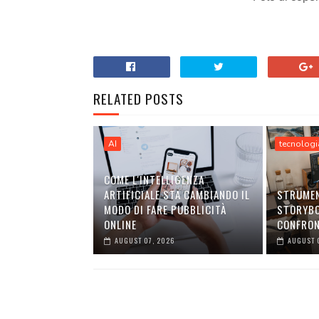
RELATED POSTS
AI
tecnologi
COME L'INTELLIGENZA
ARTIFICIALE STA CAMBIANDO IL
STRUMEN
MODO DI FARE PUBBLICITÀ
STORYBO
ONLINE
CONFRO
AUGUST 07, 2026
AUGUST 