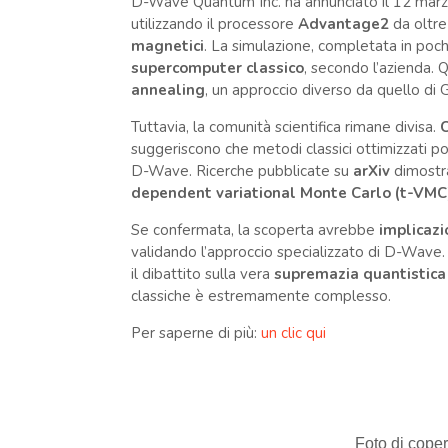
D-Wave Quantum Inc. ha annunciato il 12 marzo
utilizzando il processore
Advantage2
da oltr
magnetici
. La simulazione, completata in pochi
supercomputer classico
, secondo l’azienda. 
annealing
, un approccio diverso da quello di
Tuttavia, la comunità scientifica rimane divisa.
C
suggeriscono che metodi classici ottimizzati 
D-Wave. Ricerche pubblicate su
arXiv
dimostra
dependent variational Monte Carlo (t-VMC
Se confermata, la scoperta avrebbe
implicazio
validando l’approccio specializzato di D-Wave. L
il dibattito sulla vera
supremazia quantistica
classiche è estremamente complesso.
Per saperne di più:
un clic qui
Foto di coper