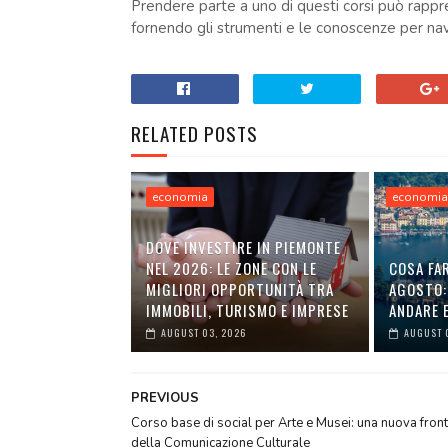
Prendere parte a uno di questi corsi può rappre
fornendo gli strumenti e le conoscenze per nav
RELATED POSTS
economia
economi
DOVE INVESTIRE IN PIEMONTE
NEL 2026: LE ZONE CON LE
COSA FAR
MIGLIORI OPPORTUNITÀ TRA
AGOSTO:
IMMOBILI, TURISMO E IMPRESE
ANDARE E
AUGUST 03, 2026
AUGUST 
PREVIOUS
Corso base di social per Arte e Musei: una nuova front
della Comunicazione Culturale