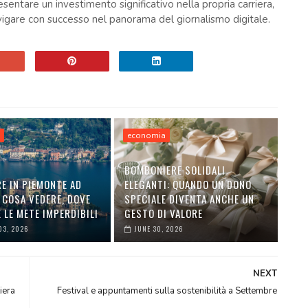
sentare un investimento significativo nella propria carriera,
igare con successo nel panorama del giornalismo digitale.
a
economia
BOMBONIERE SOLIDALI
E IN PIEMONTE AD
ELEGANTI: QUANDO UN DONO
 COSA VEDERE, DOVE
SPECIALE DIVENTA ANCHE UN
 LE METE IMPERDIBILI
GESTO DI VALORE
03, 2026
JUNE 30, 2026
NEXT
iera
Festival e appuntamenti sulla sostenibilità a Settembre