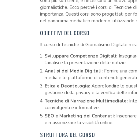
sono più sufficienti; è necessario un nuovo app
giornalistiche. Ecco perché i corsi di Tecnich
importanza. Questi corsi sono progettati per f
nel panorama mediatico moderno, utilizzando st
OBIETTIVI DEL CORSO
Il corso di Tecniche di Giornalismo Digitale mira
Sviluppare Competenze Digitali:
Insegnare
l'analisi e la presentazione delle notizie.
Analisi dei Media Digitali:
Fornire una compr
media e le piattaforme di contenuti generati 
Etica e Deontologia:
Approfondire le questi
gestione della privacy e la verifica delle info
Tecniche di Narrazione Multimediale:
Inte
coinvolgenti e informative.
SEO e Marketing dei Contenuti:
Insegnare s
e massimizzare la visibilità online.
STRUTTURA DEL CORSO