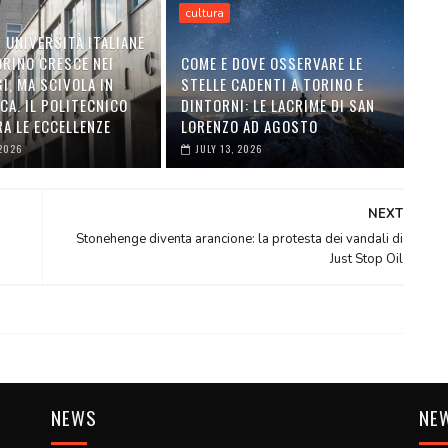
cultura
 UNIVERSITÀ ITALIANE
ORINO CRESCE NEI
COME E DOVE OSSERVARE LE
I, MA SCIVOLA IN
STELLE CADENTI A TORINO E
CA. IL POLITECNICO
DINTORNI: LE LACRIME DI SAN
A LE ECCELLENZE
LORENZO AD AGOSTO
 2026
JULY 13, 2026
NEXT
Stonehenge diventa arancione: la protesta dei vandali di
Just Stop Oil
NEWS
NE