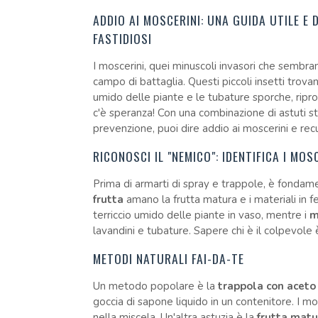
ADDIO AI MOSCERINI: UNA GUIDA UTILE E 
FASTIDIOSI
I moscerini, quei minuscoli invasori che sembr
campo di battaglia. Questi piccoli insetti trovano
umido delle piante e le tubature sporche, rip
c'è speranza! Con una combinazione di astuti st
prevenzione, puoi dire addio ai moscerini e rec
RICONOSCI IL "NEMICO": IDENTIFICA I MOS
Prima di armarti di spray e trappole, è fondamen
frutta
amano la frutta matura e i materiali in 
terriccio umido delle piante in vaso, mentre i
m
lavandini e tubature. Sapere chi è il colpevole 
METODI NATURALI FAI-DA-TE
Un metodo popolare è la
trappola con aceto
goccia di sapone liquido in un contenitore. I mos
nella miscela. Un'altra astuzia è la
frutta matu