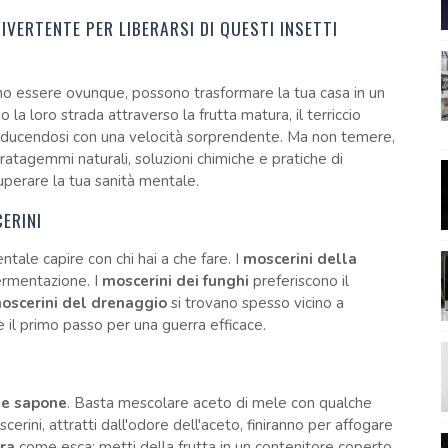
DIVERTENTE PER LIBERARSI DI QUESTI INSETTI
ano essere ovunque, possono trasformare la tua casa in un
 la loro strada attraverso la frutta matura, il terriccio
roducendosi con una velocità sorprendente. Ma non temere,
ratagemmi naturali, soluzioni chimiche e pratiche di
uperare la tua sanità mentale.
CERINI
tale capire con chi hai a che fare. I
moscerini della
fermentazione. I
moscerini dei funghi
preferiscono il
oscerini del drenaggio
si trovano spesso vicino a
è il primo passo per una guerra efficace.
 e sapone
. Basta mescolare aceto di mele con qualche
cerini, attratti dall'odore dell'aceto, finiranno per affogare
ra
come esca: metti della frutta in un contenitore coperto