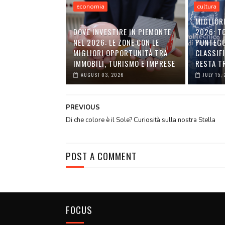
economia
cultura
MIGLIORI
DOVE INVESTIRE IN PIEMONTE
2026: T
NEL 2026: LE ZONE CON LE
PUNTEGG
MIGLIORI OPPORTUNITÀ TRA
CLASSIFI
IMMOBILI, TURISMO E IMPRESE
RESTA TR
AUGUST 03, 2026
JULY 15,
PREVIOUS
Di che colore è il Sole? Curiosità sulla nostra Stella
POST A COMMENT
FOCUS