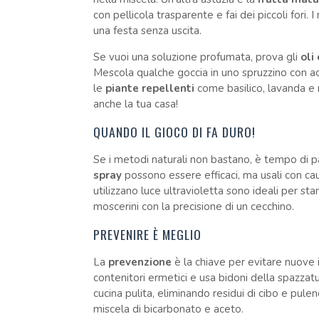
con pellicola trasparente e fai dei piccoli fori
una festa senza uscita.
Se vuoi una soluzione profumata, prova gli
oli
Mescola qualche goccia in uno spruzzino con ac
le
piante repellenti
come basilico, lavanda e 
anche la tua casa!
QUANDO IL GIOCO DI FA DURO!
Se i metodi naturali non bastano, è tempo di p
spray
possono essere efficaci, ma usali con cau
utilizzano luce ultravioletta sono ideali per st
moscerini con la precisione di un cecchino.
PREVENIRE È MEGLIO
La
prevenzione
è la chiave per evitare nuove in
contenitori ermetici e usa bidoni della spazzat
cucina pulita, eliminando residui di cibo e pule
miscela di bicarbonato e aceto.