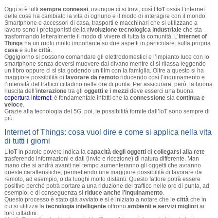
Oggi si è tutti
sempre connessi
, ovunque ci si trovi, così l’
IoT
ossia l’internet
delle cose ha cambiato la vita di ognuno e il modo di interagire con il mondo.
Smartphone e accessori di casa, trasporti e macchinari che si utilizzano a
lavoro sono i protagonisti della
rivoluzione tecnologica industriale
che sta
trasformando letteralmente il modo di vivere di tutta la comunità. L’
Internet of
Things
ha un ruolo molto importante su due aspetti in particolare: sulla propria
casa
e sulle
città
.
Oggigiorno si possono comandare gli elettrodomestici e l’impianto luce con lo
smartphone senza doversi muovere dal divano mentre ci si rilassa leggendo
un libro oppure ci si sta godendo un film con la famiglia. Oltre a questo si ha
maggiore possibilità di
lavorare da remoto
riducendo così l’inquinamento e
l’intensità del traffico cittadino nelle ore di punta. Per assicurare, però, la buona
riuscita dell’
interazione
tra gli
oggetti e i mezzi
deve esserci una buona
copertura internet
: è fondamentale infatti che la
connessione
sia
continua e
veloce
.
Grazie alla tecnologia del 5G, poi, le possibilità fornite dall’IoT sono sempre di
più.
Internet of Things: cosa vuol dire e come si applica nella vita
di tutti i giorni
L’
IoT
in parole povere indica la
capacità degli oggetti
di
collegarsi alla rete
trasferendo informazioni e dati (invio e ricezione) di natura differente. Man
mano che si andrà avanti nel tempo aumenteranno gli oggetti che avranno
queste caratteristiche, permettendo una maggiore possibilità di lavorare da
remoto, ad esempio, o da luoghi molto distanti. Questo fattore potrà essere
positivo perché potrà portare a una riduzione del traffico nelle ore di punta, ad
esempio, e di conseguenza si
riduce anche l’inquinamento
.
Questo processo è stato già avviato e si è iniziato a notare che le
città
che in
cui si utilizza la
tecnologia intelligente
offrono
ambienti e servizi migliori
ai
loro cittadini.