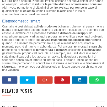
Ma l’IoT non è solo riduzione del traffico, esistono dei nuovi sistemi che hanno,
ad esempio, l’obiettivo di
ridurre le perdite idriche
e
ottimizzarne i consumi
.
Altri invece permettono ai cittadini di venire
avvisati per tempo
in caso di
qualsiasi tipo di
calamità
, come il sistema
IT-alert
che è in via di
sperimentazione in questo momento.
Elettrodomestici smart
Oramai si è così abituati agli
elettrodomestici smart
, che non si pensa molto a
quanto effettivamente alleggeriscono la vita di chi li possiede. Un esempio può
essere la lavatrice che è possibile
avviare a distanza da un’app
sullo
smartphone, gestire i vari lavaggi e programmi e verificare eventuali problemi.
Oppure il frigorifero smart che
avvisa inviando messaggi sullo smartphone
quando un alimento sta per terminare e quali alimenti non acquistare al
momento perché si hanno in abbondanza. Poi ancora i
termostati smart
che
permettono di
regolare la temperatura a distanza
così come l’
illuminazione
gestendola dal proprio cellulare. Se, ad esempio, si è usciti di casa e sono
state dimenticate delle luci accese, un avviso lo ricorderà e permetterà di
spegnerle senza dover tornare sui propri passi. Esistono, infine, anche dei
sistemi che permettono di controllare a distanza le serrature e le
telecamere di
sicurezza
, molto comodo per chi possiede un locale oppure per chi parte per
una vacanza.
RELATED POSTS