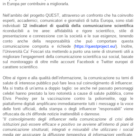
in Europa per contribuire a migliorarla.
Nell’ambito del progetto QUEST, attraverso un confronto che ha coinvolto
esperti, accademici, comunicatori e giornalisti di tutta Europa, sono stati
individuati
12 indicatori di qualità della comunicazione scientifica
riconducibili a tre aree: affidabilità e rigore scientifico, stile di
presentazione e connessione con la società e le sue esigenze, tenendo
conto anche della responsabilità che può comportare questa
comunicazione comporta e richiede (
https://questproject.eu/
). Inoltre,
l’Università Ca’ Foscari sta mettendo a punto una serie di strumenti utili a
migliorare l’engagement della comunicazione scientifica sui social, basate
sul monitoraggio di oltre mille account Facebook e Twitter europei di
carattere scientifico.
Oltre al rigore e alla qualità dell’informazione, la comunicazione su temi di
salute di interesse pubblico può fare leva sul coinvolgimento di influencer.
Ma si tratta di un’arma a doppio taglio: se anche nel passato personaggi
celebri hanno prestato la loro notorietà a cause di salute pubblica, come
Elvis Presley per la vaccinazione contro la poliomielite, oggi le
piattaforme digitali amplificano immediatamente tutti i messaggi e la voce
delle fonti ufficiali, della stampa o degli influencer “responsabili” viene
offuscata da chi diffonde notizie inattendibili o dannose.
“
Il coinvolgimento degli influencer nella comunicazione di crisi delle
istituzioni può essere efficace e positivo se avviene all’interno di piani di
comunicazione strutturati, integrati e misurabili che utilizzano i social
media per assicurare la diffusione tempestiva di informazioni verificate,