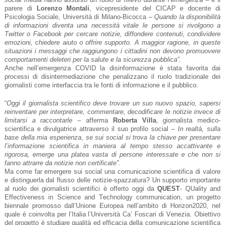
parere di
Lorenzo Montali
, vicepresidente del CICAP e docente di
Psicologia Sociale, Università di Milano-Bicocca –
Quando la disponibilità
di informazioni diventa una necessità vitale le persone si rivolgono a
Twitter o Facebook per cercare notizie, diffondere contenuti, condividere
emozioni, chiedere aiuto o offrire supporto. A maggior ragione, in queste
situazioni i messaggi che raggiungono i cittadini non devono promuovere
comportamenti deleteri per la salute e la sicurezza pubblica”.
Anche nell’emergenza COVID la disinformazione è stata favorita dai
processi di disintermediazione che penalizzano il ruolo tradizionale dei
giornalisti come interfaccia tra le fonti di informazione e il pubblico.
“
Oggi il giornalista scientifico deve trovare un suo nuovo spazio, sapersi
reinventare per interpretare, commentare, decodificare le notizie invece di
limitarsi a raccontarle
– afferma
Roberta Villa
, giornalista medico-
scientifica e divulgatrice attraverso il suo profilo social –
In realtà, sulla
base della mia esperienza, se sui social si trova la chiave per presentare
l’informazione scientifica in maniera al tempo stesso accattivante e
rigorosa, emerge una platea vasta di persone interessate e che non si
fanno attrarre da notizie non certificate”.
Ma come far emergere sui social una comunicazione scientifica di valore
e distinguerla dal flusso delle notizie-spazzatura? Un supporto importante
al ruolo dei giornalisti scientifici è offerto oggi da
QUEST
- QUality and
Effectiveness in Science and Technology communication, un progetto
biennale promosso dall’Unione Europea nell’ambito di Horizon2020, nel
quale è coinvolta per l’Italia l’Università Ca’ Foscari di Venezia. Obiettivo
del progetto è studiare qualità ed efficacia della comunicazione scientifica