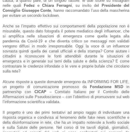
causa, a quanto pare, di un singolo fattore: le due storie su Instagram
nelle quali
Fedez
e
Chiara Ferragni
, su invito del
Presidente del
Consiglio Giuseppe Conte
, hanno raccomandato l’uso della mascherina
per evitare un secondo lockdown.
Anche se l’impatto effettivo sui comportamenti della popolazione non è
misurabile, questo dato fotografa il potere mediatico degli influencer, che
si amplifica nelle situazioni di emergenza come quella legata alla
pandemia da Covid-19 e che diventa critico se messaggi non validati
vengono diffusi in modo irresponsabile. Oggi la voce di un influencer
sovrasta quindi quella dei canali ufficiali e della stampa? Come aiutare i
cittadini a riconoscere le fonti attendibili durante le situazioni di
emergenza e in generale sui temi della salute e della scienza? E come
contrastare le credenze infondate o le vere e proprie bufale che circolano
sulla rete?
Alcune risposte a queste domande emergono da INFORMING FOR LIFE,
un progetto di comunicazione promosso da
Fondazione MSD
in
partnership con
CICAP
– Comitato Italiano per il Controllo delle
Affermazioni sulle Pseudoscienze – con l’obiettivo di promuovere sul web
l’informazione scientifica validata.
Il progetto è uno dei primi tentativi ad ampio raggio di individuare una
risposta organica e condivisa al fenomeno delle fake news scentifiche e
della disinformazione in rete, che ha un impatto notevole a livello sociale
e sulla Salute delle persone. Nel corso di tre tavoli digitali, giornalisti,