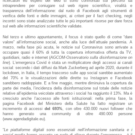
ricercatori ed esperti del web si sono confrontati sui percorsi da
intraprendere per coniugare sul web rigore scientifico, viralità e
trasparenza dell’informazione: dal ruolo di Facebook agli strumenti di
verifica delle fonti e delle immagini, ai criteri per il fact checking, negli
incontri sono state analizzate tutte le più importanti risorse per dare forza
sul web alle informazioni scientifiche validate.
Nel terzo e ultimo appuntamento, il focus è stato quello di come “dare
valore” all’informazione social, anche alla luce dell’attuale pandemia. A
marzo, nella fase più acuta, le notizie sul Coronavirus sono arrivate a
occupare quasi il 60% di tutta la copertura informativa offerta da TV,
quotidiani, radio e internet (
AGCOM-Osservatorio sulla disinformazione on
line
). L’emergenza Covid è stata un moltiplicatore degli accessi ai canali
social: secondo i dati diffusi da Mark Zuckerberg ad aprile 2020, durante il
lockdown, in Italia, il tempo trascorso sulle app social sarebbe aumentato
del 70% e le visualizzazioni delle dirette su Instagram e Facebook
sarebbero raddoppiate. E a fine maggio, mentre diminuiva la copertura da
parte dei media, l’incidenza della disinformazione sul totale delle notizie
relative all’epidemia veicolate attraverso i social ha raggiunto il 13%. Ma è
cresciuto anche l’accesso alle fonti istituzionali: nella prima fase, la
pagina Facebook del Ministero della Salute ha fatto registrare un
incremento di accessi
del 693%
, con oltre 430.000 nuovi follower che
hanno generato una community di oltre 490.000 persone
(www.agendadigitale.eu).
“
Le
piattaforme digitali sono essenziali nell’informazione sanitaria e i
social media hanno assunto un ruolo di rilievo durante l’emergenza
–
è il