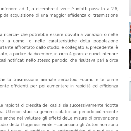
feriore ad 1, a dicembre il virus è infatti passato a 2.6,
pida acquisizione di una maggior efficienza di trasmissione
la ricerca– che potrebbe essere dovuta a variazioni o nelle
mo a uomo, o nelle caratteristiche della popolazione
tante affrontato dallo studio, e collegato al precedente, è
o, a partire da dicembre, in circa 4 giorni e quindi inferiore
si notificati nello stesso periodo, che risultava pari a circa
si che la trasmissione animale serbatoio –uomo e le prime
nte efficienti, per poi aumentare in rapidità ed efficienza
 rapidità di crescita dei casi si sia successivamente ridotta
na. Ulteriori studi su genomi isolati in un periodo più recente
e anche nel valutare gli effetti delle misure di prevenzione
dio della filogenesi virale –continuano gli Autori non sono