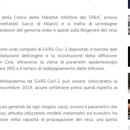
della Clinica delle Malattie Infettive del DIBIC, presso
efratelli Sacco di Milano) e si tratta di un’indagine
riazioni del genoma virale e quindi sulla filogenesi del virus
genomi virali completi di SARS-Cov-2 depositati in banche dati
azione dell’origine e la ricostruzione della diffusione
 in Cina, attraverso la stima di parametri epidemiologici
se (R0) e il tempo di raddoppiamento delle infezioni.
e dell’epidemia da SARS-CoV-2 può essere collocatatra la
novembre 2019, alcune settimane prima quindi rispetto ai
casi generati da ogni singolo caso), ovvero il parametro che
esso, attuata utilizzando modelli matematici ed evolutivi, ha
ione nella capacità di propagazione del virus, una spinta