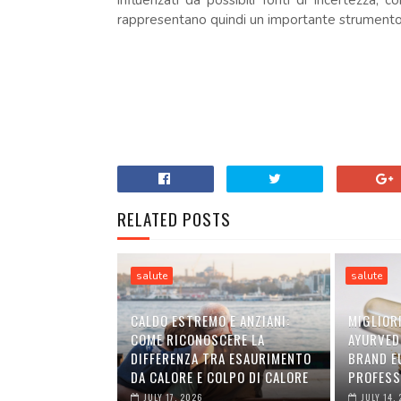
influenzati da possibili fonti di incertezza, c
rappresentano quindi un importante strumento 
RELATED POSTS
salute
salute
CALDO ESTREMO E ANZIANI:
MIGLIOR
COME RICONOSCERE LA
AYURVEDI
DIFFERENZA TRA ESAURIMENTO
BRAND E
DA CALORE E COLPO DI CALORE
PROFESS
JULY 17, 2026
JULY 14,