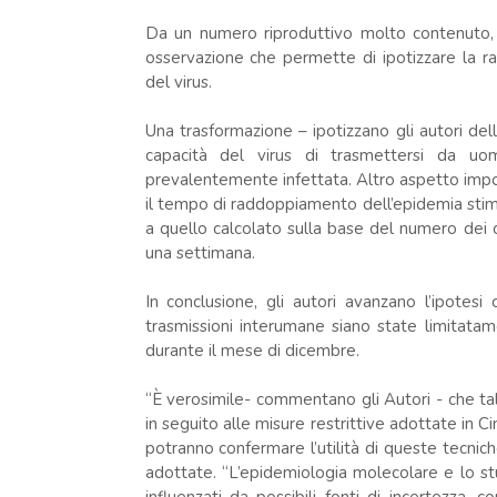
Da un numero riproduttivo molto contenuto, in
osservazione che permette di ipotizzare la ra
del virus.
Una trasformazione – ipotizzano gli autori del
capacità del virus di trasmettersi da uo
prevalentemente infettata. Altro aspetto impor
il tempo di raddoppiamento dell’epidemia stimat
a quello calcolato sulla base del numero dei ca
una settimana.
In conclusione, gli autori avanzano l’ipote
trasmissioni interumane siano state limitatame
durante il mese di dicembre.
“È verosimile- commentano gli Autori - che tale
in seguito alle misure restrittive adottate in Ci
potranno confermare l’utilità di queste tecnich
adottate. “L’epidemiologia molecolare e lo stu