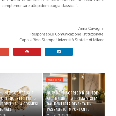
ome i ritardi di notifica o le sottonotifiche di nuovi casi e
complementare all’epidemiologia classica ”.
Anna Cavagna
Responsabile Comunicazione Istituzionale
Capo Ufficio Stampa Università Statale di Milano
medicina
I LINEE COSMETICHE
QUANDO IL SORRISO RICHIEDE
CHE: QUESTI I TOP 5
ATTENZIONE, LA PRIMA VISITA
UROPEI NELLA COSMESI
DAL DENTISTA DIVENTA UN
IONALE
PASSAGGIO IMPORTANTE
 2026
JUNE 25, 2026