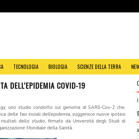
CA
TECNOLOGIA
BIOLOGIA
SCIENZE DELLA TERRA
NE
ITA DELL'EPIDEMIA COVID-19
E
ology, uno studio condotto sul genoma di SARS-Cov-2 che,
ca delle fasi iniziali dell’epidemia, suggerisce nuove ipotesi
I risultati dello studio, firmato da Università degli Studi di
Organizzazione Mondiale della Sanità.