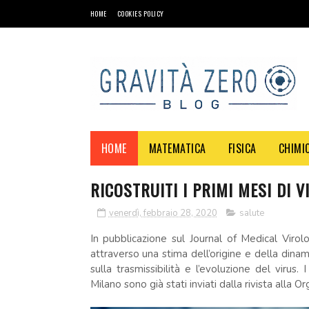
HOME
COOKIES POLICY
HOME
MATEMATICA
FISICA
CHIMI
RICOSTRUITI I PRIMI MESI DI V
venerdì, febbraio 28, 2020
salute
In pubblicazione sul Journal of Medical Vir
attraverso una stima dell’origine e della dinami
sulla trasmissibilità e l’evoluzione del virus. 
Milano sono già stati inviati dalla rivista alla 