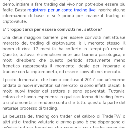
demo, iniziare a fare trading dal vivo non potrebbe essere più
facile. Basta
registrarsi per un conto trading live
, inserire alcune
informazioni di base, e si è pronti per iniziare il trading di
criptovalute.
E' troppo tardi per essere coinvolti nel settore?
Una delle maggiori barriere per essere coinvolti nell'attuale
mercato del trading di criptovalute, è il mercato stesso. Il
boom di circa 12 mesi fa, ha sofferto in tempi più recenti.
Questo, tuttavia, è semplicemente una barriera psicologica, e
molti direbbero che questo periodo attualmente meno
frenetico rappresenta il momento ideale per imparare a
tradare con la criptomoneta, ed essere coinvolti nel mercato.
I picchi di mercato, che hanno concluso il 2017 con un'enorme
ondata di nuovi investitori sul mercato, si sono infatti placati. E
molti nuovi trader del settore si sono spaventati. Tuttavia,
coloro che hanno esperienza in qualsiasi forma di trading forex,
o criptomoneta, si rendono conto che tutto questo fa parte del
naturale processo di trading.
La bellezza del trading con trader del calibro di TradeFW o
altri siti di trading valutario di primo piano, è che dispongono di
un'infrastruttura formativa che supporta sia i trader nuovi che