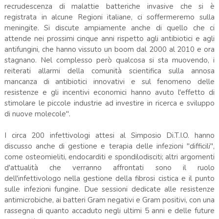
recrudescenza di malattie batteriche invasive che si è
registrata in alcune Regioni italiane, ci soffermeremo sulla
meningite. Si discute ampiamente anche di quello che ci
attende nei prossimi cinque anni rispetto agli antibiotici e agli
antifungini, che hanno vissuto un boom dal 2000 al 2010 e ora
stagnano. Nel complesso però qualcosa si sta muovendo, i
reiterati allarmi della comunità scientifica sulla annosa
mancanza di antibiotici innovativi e sul fenomeno delle
resistenze e gli incentivi economici hanno avuto l'effetto di
stimolare le piccole industrie ad investire in ricerca e sviluppo
di nuove molecole".
I circa 200 infettivologi attesi al Simposio Di.T.I.O. hanno
discusso anche di gestione e terapia delle infezioni "difficili",
come osteomieliti, endocarditi e spondilodisciti; altri argomenti
d'attualità che verranno affrontati sono il ruolo
dell'infettivologo nella gestione della fibrosi cistica e il punto
sulle infezioni fungine. Due sessioni dedicate alle resistenze
antimicrobiche, ai batteri Gram negativi e Gram positivi, con una
rassegna di quanto accaduto negli ultimi 5 anni e delle future