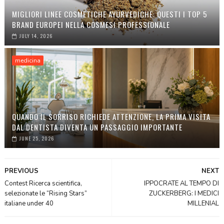
MIGLIORI LINEE COSMETICHE AYURVEDICHE: QUESTI I TOP 5
BRAND EUROPEI NELLA COSMESI PROFESSIONALE
JULY 14, 2026
medicina
QUANDO IL SORRISO RICHIEDE ATTENZIONE, LA PRIMA VISITA
DAL DENTISTA DIVENTA UN PASSAGGIO IMPORTANTE
JUNE 25, 2026
PREVIOUS
NEXT
Contest Ricerca scientifica,
IPPOCRATE AL TEMPO DI
selezionate le “Rising Stars”
ZUCKERBERG: I MEDICI
italiane under 40
MILLENIAL