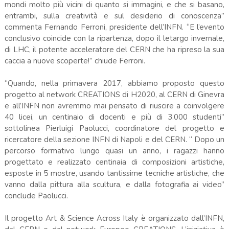
mondi molto più vicini di quanto si immagini, e che si basano,
entrambi, sulla creatività e sul desiderio di conoscenza”
commenta Fernando Ferroni, presidente dell’INFN. “E l’evento
conclusivo coincide con la ripartenza, dopo il letargo invernale,
di LHC, il potente acceleratore del CERN che ha ripreso la sua
caccia a nuove scoperte!” chiude Ferroni.
“Quando, nella primavera 2017, abbiamo proposto questo
progetto al network CREATIONS di H2020, al CERN di Ginevra
e all’INFN non avremmo mai pensato di riuscire a coinvolgere
40 licei, un centinaio di docenti e più di 3.000 studenti”
sottolinea Pierluigi Paolucci, coordinatore del progetto e
ricercatore della sezione INFN di Napoli e del CERN. “ Dopo un
percorso formativo lungo quasi un anno, i ragazzi hanno
progettato e realizzato centinaia di composizioni artistiche,
esposte in 5 mostre, usando tantissime tecniche artistiche, che
vanno dalla pittura alla scultura, e dalla fotografia ai video”
conclude Paolucci.
Il progetto Art & Science Across Italy è organizzato dall’INFN,