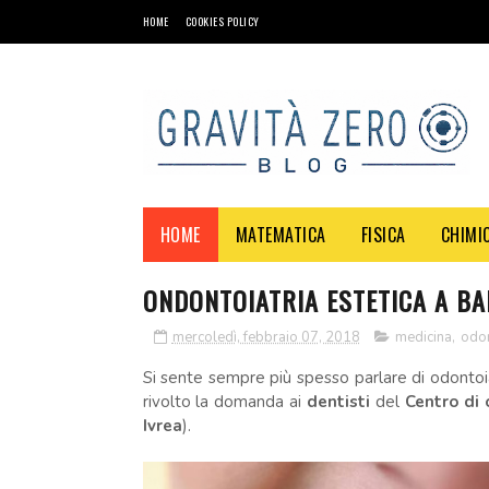
HOME
COOKIES POLICY
HOME
MATEMATICA
FISICA
CHIMI
ONDONTOIATRIA ESTETICA A BA
mercoledì, febbraio 07, 2018
medicina
,
odon
Si sente sempre più spesso parlare di odontoia
rivolto la domanda ai
dentisti
del
Centro di
Ivrea
).