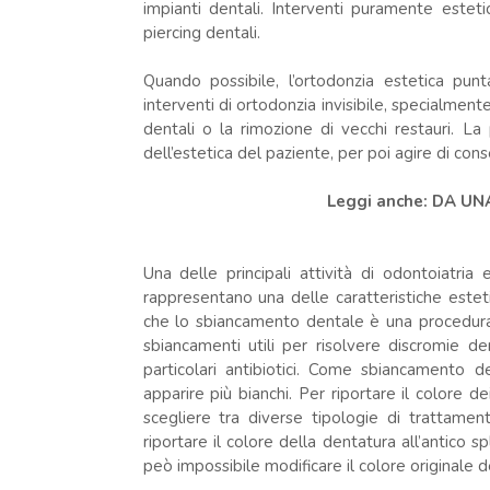
impianti dentali. Interventi puramente esteti
piercing dentali.
Quando possibile, l’ortodonzia estetica pun
interventi di ortodonzia invisibile, specialmen
dentali o la rimozione di vecchi restauri. La
dell’estetica del paziente, per poi agire di co
Leggi anche: DA U
Una delle principali attività di odontoiatri
rappresentano una delle caratteristiche este
che lo sbiancamento dentale è una procedura 
sbiancamenti utili per risolvere discromie de
particolari antibiotici. Come sbiancamento 
apparire più bianchi. Per riportare il colore d
scegliere tra diverse tipologie di trattamen
riportare il colore della dentatura all’antico s
peò impossibile modificare il colore originale d