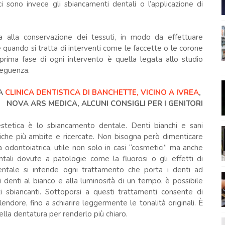
ci sono invece gli sbiancamenti dentali o l’applicazione di
ta alla conservazione dei tessuti, in modo da effettuare
te quando si tratta di interventi come le faccette o le corone
 prima fase di ogni intervento è quella legata allo studio
nseguenza.
NA
CLINICA DENTISTICA DI BANCHETTE, VICINO A IVREA
,
NOVA ARS MEDICA, ALCUNI CONSIGLI PER I GENITORI
a estetica è lo sbiancamento dentale. Denti bianchi e sani
tiche più ambite e ricercate. Non bisogna però dimenticare
odontoiatrica, utile non solo in casi “cosmetici” ma anche
ntali dovute a patologie come la fluorosi o gli effetti di
dentale si intende ogni trattamento che porta i denti ad
ei denti al bianco e alla luminosità di un tempo, è possibile
ti sbiancanti. Sottoporsi a questi trattamenti consente di
plendore, fino a schiarire leggermente le tonalità originali. È
ella dentatura per renderlo più chiaro.