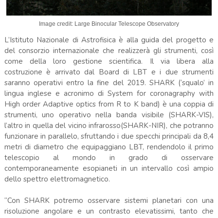
Image credit: Large Binocular Telescope Observatory
L’Istituto Nazionale di Astrofisica è alla guida del progetto e
del consorzio internazionale che realizzerà gli strumenti, così
come della loro gestione scientifica. Il via libera alla
costruzione è arrivato dal Board di LBT e i due strumenti
saranno operativi entro la fine del 2019. SHARK (‘squalo’ in
lingua inglese e acronimo di System for coronagraphy with
High order Adaptive optics from R to K band) è una coppia di
strumenti, uno operativo nella banda visibile (SHARK-VIS),
l’altro in quella del vicino infrarosso(SHARK-NIR), che potranno
funzionare in parallelo, sfruttando i due specchi principali da 8,4
metri di diametro che equipaggiano LBT, rendendolo il primo
telescopio al mondo in grado di osservare
contemporaneamente esopianeti in un intervallo così ampio
dello spettro elettromagnetico.
“Con SHARK potremo osservare sistemi planetari con una
risoluzione angolare e un contrasto elevatissimi, tanto che