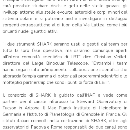
sarà possibile studiare dischi e getti nelle stelle giovani, gli
inviluppi attorno alle stelle evolute, asteroidi e corpi minori del
sistema solare e si potranno anche investigare in dettaglio
sorgenti extragalattiche al di fuori della Via Lattea, come i più
brillanti nuclei galattici attivi.
“I due strumenti SHARK saranno usati e gestiti dai team per
tutta la loro fase operativa, ma saranno comunque aperti
all'intera comunità scientifica di LBT” dice Christian Veillet,
direttore del Large Binocular Telescope. “Entrambi i team
hanno organizzato un'imponente collaborazione scientifica che
abbraccia l'ampia gamma di potenziali programmi scientifici e le
molteplici partnership che sono i punti di forza di LBT”.
Il consorzio di SHARK è guidato dall’INAF e vede come
partner per il canale infrarosso lo Steward Observatory di
Tucson in Arizona, Il Max Planck Institute di Heidelberg in
Germania e l’Istituto di Planetologia di Grenoble in Francia. Gli
istituti italiani coinvolti nella costruzione di SHARK, oltre agli
osservatori di Padova e Roma responsabili dei due canali, sono