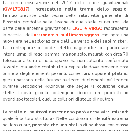
La prima misurazione nel 2017 delle onde gravitazionali
(
GW170817
),
increspature nella trama dello spazio-
tempo
previste dalla teoria della
relatività generale di
Einstein
, prodotte nella fusione di due stelle di neutroni, da
parte delle antenne gravitazionali
LIGO
e
VIRGO
rappresenta
la nascita dell’
astronomia multimessaggero
, che apre una
nuova era nell’
esplorazione dell’Universo e dei suoi misteri
.
La controparte in onde elettromagnetiche, in particolare
intensi lampi di raggi gamma, ma non solo, misurati con circa 70
telescopi a terra e nello spazio, ha non soltanto confermato
l’evento, ma anche contribuito a capire da dove proviene circa
la metà degli elementi pesanti, come l’
oro
oppure il
platino
:
questi nascono nella fusione nucleare di elementi più leggeri
durante l’esposione (kilonova) che segue la collisione delle
stelle. I nostri gioielli contengono dunque oro prodotto in
eventi spettacolari, quali le collisioni di stelle di neutroni!
Le stelle di neutroni nascondono però anche altri misteri:
quale è la loro struttura? Nelle condizioni di densità estrema
nel loro cuore,
pensate che una stella di neutroni
con massa