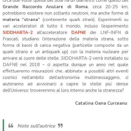
circa due volte quella del Sole ha un diametro come quello del
Grande Raccordo Anulare di Roma
, circa 20-25 km,
potrebbero esistere non soltanto neutroni, ma anche forme di
materia “strana”
(contenente quark strani). Esperimenti su
vari acceleratori di tutto il mondo, incluso l’esperimento
SIDDHARTA-2
all’acceleratore
DAFNE
dei LNF-INFN di
Frascati, studiano l’interazione della materia strana, sotto
forma di kaoni di carica negativa (particelle composte da un
quark strano e un antiquark up) con la materia nucleare per
arrivare al cuore delle stelle. SIDDHARTA-2 verrà installato su
DAFNE nel 2018 – ci aspetta dunque un anno nel quale
effettueremo misurazioni che, abbinate a possibili altri eventi
cosmici nell’ambito dell’astronomia multimessaggero, ci
aiuteranno ad avvicinarci a capire le stelle piu’ dense
dell’Universo: troveremmo al loro interno anche la stranezza?
Catalina Oana Curceanu
Note sull'autrice