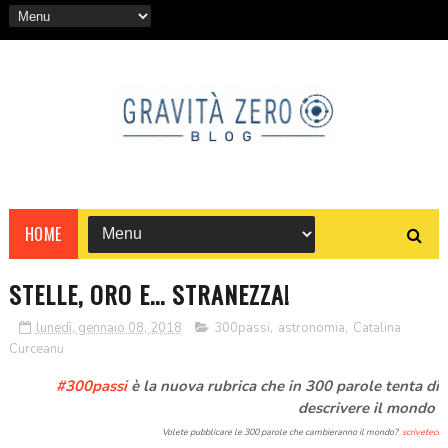
HOME
STELLE, ORO E... STRANEZZA!
lunedì, gennaio 08, 2018
300passi
,
astronomia
,
Catalina
Curceanu
#300passi
è la nuova rubrica che in 300 parole tenta di
descrivere il mondo
Volete pubblicare le 300 parole che cambieranno il mondo?
scriveteci