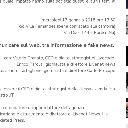
 quale impatto hanno sulla società: questi e altri i temi al
mercoledì 17 gennaio 2018 ore 17:30
c/o Villa Fernandes (bene confiscato alla camorra)
Via Diaz, 144 – Portici (Na)
unicare sul web, tra informazione e fake news.
con: Valerio Granato, CEO e digital strategist di Livecode
Enrico Parolisi, giornalista e direttore Livenet news
lessandro Tartaglione, giornalista e direttore Caffè Procope
a essere il CEO e digital strategist della stessa azienda. Ha
stro .IT.
tato cofondatore e caporedattore dell’agenzia
unicazione e attualmente è direttore di Livenet News. Ha
ciated Press.