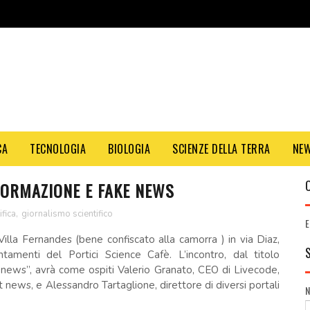
CA
TECNOLOGIA
BIOLOGIA
SCIENZE DELLA TERRA
NE
FORMAZIONE E FAKE NEWS
fica
,
giornalismo scientifico
E
illa Fernandes (bene confiscato alla camorra ) in via Diaz,
ntamenti del Portici Science Cafè. L’incontro, dal titolo
 news”, avrà come ospiti Valerio Granato, CEO di Livecode,
et news, e Alessandro Tartaglione, direttore di diversi portali