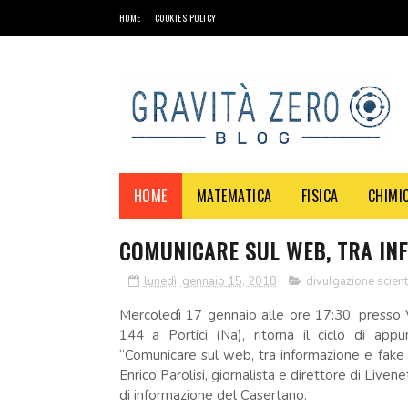
HOME
COOKIES POLICY
HOME
MATEMATICA
FISICA
CHIMI
COMUNICARE SUL WEB, TRA IN
lunedì, gennaio 15, 2018
divulgazione scienti
Mercoledì 17 gennaio alle ore 17:30, presso V
144 a Portici (Na), ritorna il ciclo di appu
“Comunicare sul web, tra informazione e fake
Enrico Parolisi, giornalista e direttore di Liven
di informazione del Casertano.