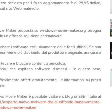
ezzo richiesto per il falso aggiornamento è di 29,95 dollari,
 sul sito Web malevolo.
 Movie Maker proposta su windows-movie-maker.org, bisogna
ando un efficace soluzione antimalware.
caricare i software esclusivamente dalle fonti ufficiali. Se non
non viene più distribuito dal produttore originale, assicurarsi
rilevare e bloccare contenuti pericolosi.
fficiali che ospitano software dismessi – in questo caso,
icialmente offerti gratuitamente. Le informazioni sui prezzi
ine.
ows Movie Maker è possibile visitare il blog di ESET Italia al
/11/scoperto-nuovo-malware-che-si-diffonde-massivamente-
-windows-movie-maker/