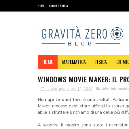
HOME
COOKIES POLICY
HOME
MATEMATICA
FISICA
CHIMI
WINDOWS MOVIE MAKER: IL PR
sabato, novembre 11, 2017
fake
,
informatic
Non aprite quel link: è una truffa!
Parliamo
Maker, rimosso dagli store ufficiali lo scorso 
abile a sfruttare il richiamo di una delle più dif
A scoprire il raggiro sono stato i ricercator