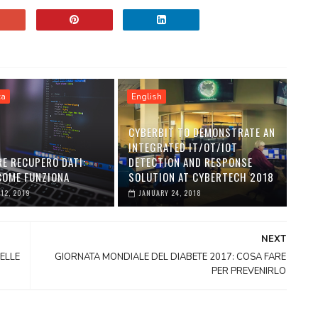
ca
English
CYBERBIT TO DEMONSTRATE AN
INTEGRATED IT/OT/IOT
E RECUPERO DATI:
DETECTION AND RESPONSE
 COME FUNZIONA
SOLUTION AT CYBERTECH 2018
12, 2019
JANUARY 24, 2018
NEXT
DELLE
GIORNATA MONDIALE DEL DIABETE 2017: COSA FARE
PER PREVENIRLO