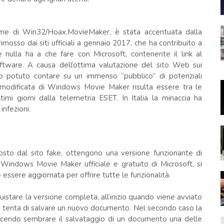
ome di Win32/Hoax.MovieMaker, è stata accentuata dalla
sso dai siti ufficiali a gennaio 2017, che ha contribuito a
e nulla ha a che fare con Microsoft, contenente il link al
tware. A causa dell’ottima valutazione del sito Web sui
anno potuto contare su un immenso “pubblico” di potenziali
 modificata di Windows Movie Maker risulta essere tra le
ltimi giorni dalla telemetria ESET. In Italia la minaccia ha
infezioni.
posto dal sito fake, ottengono una versione funzionante di
indows Movie Maker ufficiale e gratuito di Microsoft, si
ssere aggiornata per offrire tutte le funzionalità.
uistare la versione completa, all’inizio quando viene avviato
e tenta di salvare un nuovo documento. Nel secondo caso la
 facendo sembrare il salvataggio di un documento una delle