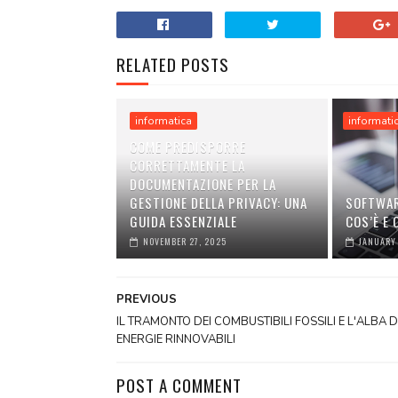
RELATED POSTS
informatica
informati
COME PREDISPORRE
CORRETTAMENTE LA
DOCUMENTAZIONE PER LA
GESTIONE DELLA PRIVACY: UNA
SOFTWAR
GUIDA ESSENZIALE
COS’È E
NOVEMBER 27, 2025
JANUARY 
PREVIOUS
IL TRAMONTO DEI COMBUSTIBILI FOSSILI E L'ALBA 
ENERGIE RINNOVABILI
POST A COMMENT