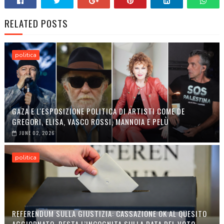
RELATED POSTS
politica
GAZA E L'ESPOSIZIONE POLITICA DI ARTISTI COME DE
GREGORI, ELISA, VASCO ROSSI, MANNOIA E PELÙ
JUNE 02, 2026
politica
REFERENDUM SULLA GIUSTIZIA: CASSAZIONE OK AL QUESITO
AGGIORNATO, RESTA L’INCOGNITA SULLA DATA DEL VOTO