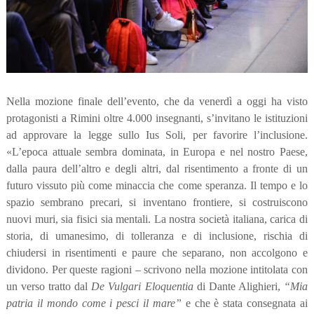
Nella mozione finale dell’evento, che da venerdì a oggi ha visto
protagonisti a Rimini oltre 4.000 insegnanti, s’invitano le istituzioni
ad approvare la legge sullo Ius Soli, per favorire l’inclusione.
«L’epoca attuale sembra dominata, in Europa e nel nostro Paese,
dalla paura dell’altro e degli altri, dal risentimento a fronte di un
futuro vissuto più come minaccia che come speranza. Il tempo e lo
spazio sembrano precari, si inventano frontiere, si costruiscono
nuovi muri, sia fisici sia mentali. La nostra società italiana, carica di
storia, di umanesimo, di tolleranza e di inclusione, rischia di
chiudersi in risentimenti e paure che separano, non accolgono e
dividono. Per queste ragioni – scrivono nella mozione intitolata con
un verso tratto dal
De Vulgari Eloquentia
di Dante Alighieri,
“Mia
patria il mondo come i pesci il mare”
e che è stata consegnata ai