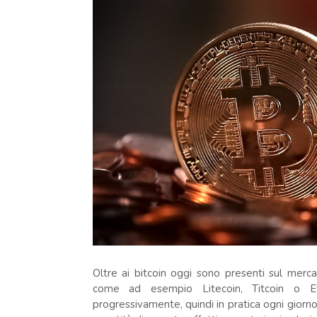
Oltre ai bitcoin oggi sono presenti sul merca
come ad esempio Litecoin, Titcoin o E
progressivamente, quindi in pratica ogni giorn