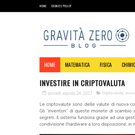
HOME
COOKIES POLICY
HOME
MATEMATICA
FISICA
CHIMI
INVESTIRE IN CRIPTOVALUTA
giovedì, agosto 24, 2017
criptovaluta
,
econ
Le criptovalute sono delle valute di nuova con
Gli “inventori” di queste monete di scambio s
segreti. Il sistema funziona grazie ad una gest
condivisione l’hardware a loro disposizione, i