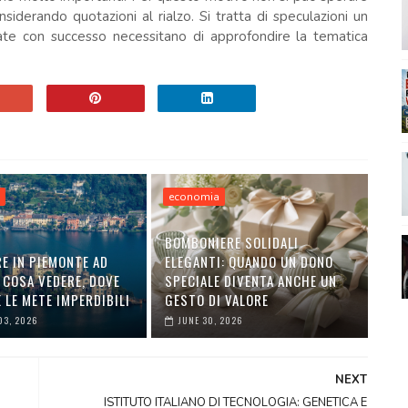
iderando quotazioni al rialzo. Si tratta di speculazioni un
te con successo necessitano di approfondire la tematica
a
economia
BOMBONIERE SOLIDALI
E IN PIEMONTE AD
ELEGANTI: QUANDO UN DONO
 COSA VEDERE, DOVE
SPECIALE DIVENTA ANCHE UN
 LE METE IMPERDIBILI
GESTO DI VALORE
03, 2026
JUNE 30, 2026
NEXT
ISTITUTO ITALIANO DI TECNOLOGIA: GENETICA E