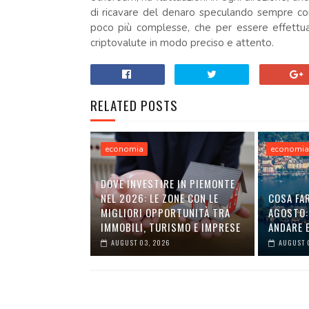
di ricavare del denaro speculando sempre cons
poco più complesse, che per essere effettua
criptovalute in modo preciso e attento.
RELATED POSTS
economia
economi
DOVE INVESTIRE IN PIEMONTE
NEL 2026: LE ZONE CON LE
COSA FAR
MIGLIORI OPPORTUNITÀ TRA
AGOSTO:
IMMOBILI, TURISMO E IMPRESE
ANDARE E
AUGUST 03, 2026
AUGUST 