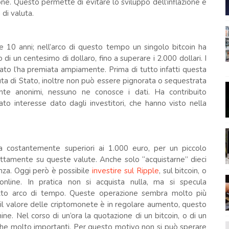
ne. Questo permette di evitare lo sviluppo dell’inflazione e
 di valuta.
e 10 anni; nell’arco di questo tempo un singolo bitcoin ha
i un centesimo di dollaro, fino a superare i 2.000 dollari. I
ato l’ha premiata ampiamente. Prima di tutto infatti questa
aluta di Stato, inoltre non può essere pignorata o sequestrata
nte anonimi, nessuno ne conosce i dati. Ha contribuito
ato interesse dato dagli investitori, che hanno visto nella
ca costantemente superiori ai 1.000 euro, per un piccolo
ettamente su queste valute. Anche solo “acquistarne” dieci
nza. Oggi però è possibile
investire sul Ripple
, sul bitcoin, o
g online. In pratica non si acquista nulla, ma si specula
retto arco di tempo. Queste operazione sembra molto più
 il valore delle criptomonete è in regolare aumento, questo
ne. Nel corso di un’ora la quotazione di un bitcoin, o di un
nche molto importanti. Per questo motivo non si può sperare