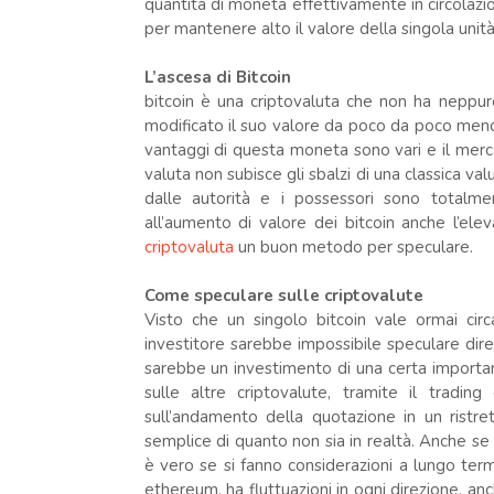
quantità di moneta effettivamente in circolazio
per mantenere alto il valore della singola unità
L’ascesa di Bitcoin
bitcoin è una criptovaluta che non ha neppur
modificato il suo valore da poco da poco meno d
vantaggi di questa moneta sono vari e il merc
valuta non subisce gli sbalzi di una classica v
dalle autorità e i possessori sono totalme
all’aumento di valore dei bitcoin anche l’elev
criptovaluta
un buon metodo per speculare.
Come speculare sulle criptovalute
Visto che un singolo bitcoin vale ormai cir
investitore sarebbe impossibile speculare dir
sarebbe un investimento di una certa importa
sulle altre criptovalute, tramite il tradin
sull’andamento della quotazione in un rist
semplice di quanto non sia in realtà. Anche se
è vero se si fanno considerazioni a lungo termi
ethereum, ha fluttuazioni in ogni direzione, a