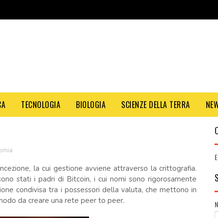
CA
TECNOLOGIA
BIOLOGIA
SCIENZE DELLA TERRA
NE
omia
E
cezione, la cui gestione avviene attraverso la crittografia.
ono stati i padri di Bitcoin, i cui nomi sono rigorosamente
ione condivisa tra i possessori della valuta, che mettono in
n modo da creare una rete peer to peer.